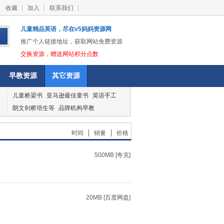
收藏
加入
联系我们
儿童精品英语，尽在v5妈妈资源网
推广个人链接地址，获取网站免费资源
交换资源，赠送网站积分点数
早教资源
其它资源
儿童桥梁书
亚马逊最佳童书
英语手工
朗文剑桥培生等
品牌机构早教
|
|
时间
销量
价格
500MB [夸克]
20MB [百度网盘]