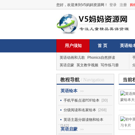
您好，欢迎来到V5妈妈资源网！
登录
注册
购
用户须知
首 页
英语绘
英语动画和儿歌
Phonics自然拼读
英语启蒙
英文教学视频
写作练习册
教程导航
/ Navigation
当前
英语绘本
>>
手机平板点读PDF绘本
[30]
分级阅读和名家绘本
[268]
英语主题分级读物和绘本
[142]
英语启蒙
>>