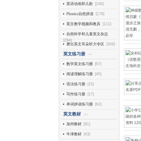
英语动画和儿歌
[240]
Phonics自然拼读
[178]
英文教学视频和教具
[111]
自然科学和儿童英文杂志
[294]
磨出英文耳朵听力专区
[306]
英文练习册
>>
数学英文练习册
[57]
阅读理解练习册
[45]
语法练习册
[15]
写作练习册
[17]
单词拼读练习册
[62]
英文教材
>>
加州教材
[91]
牛津教材
[43]