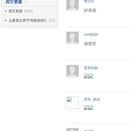
黎侣尖
其它资源
>>
好资源
其它资源
[418]
儿童英文章节书精读词汇
[12]
asdfghjkl
很便宜
星星妈妈
雷帝_新妈