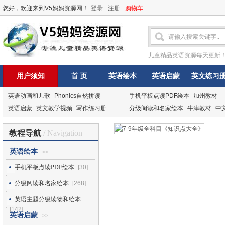
您好，欢迎来到V5妈妈资源网！
登录
注册
购物车
儿童精品英语资源每天更新
用户须知
首 页
英语绘本
英语启蒙
英文练习
英语动画和儿歌
Phonics自然拼读
手机平板点读PDF绘本
加州教材
英语启蒙
英文教学视频
写作练习册
分级阅读和名家绘本
牛津教材
中
教程导航
/ Navigation
英语绘本
>>
手机平板点读PDF绘本
[30]
分级阅读和名家绘本
[268]
英语主题分级读物和绘本
[142]
英语启蒙
>>