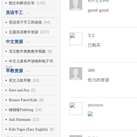
旺仔宝宝666
朗文剑桥培生等
[135]
good good
英语手工
>>
英语亲子手工和游戏
[44]
主题英语教学资源
[107]
宝宝
中文资源
>>
已购买
语文数学奥数教学视频
[9]
中文儿童有声读物和电子书
[14]
涵晗
早教资源
>>
给力的资源
英文儿歌早教
[24]
Dave and Ava
[5]
Bounce Patrol Kids
[9]
plenilune
碰碰狐Pinkfong
[14]
Jack Hartmann
[15]
Kids Pages (Easy English)
[6]