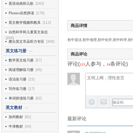
英语动画和儿歌
[240]
Phonics自然拼读
[178]
英文教学视频和教具
[111]
商品详情
自然科学和儿童英文杂志
[294]
初中道法,初中地理,初中化学,初中科学,初
磨出英文耳朵听力专区
[306]
英文练习册
>>
商品评论
数学英文练习册
[57]
评论(
人参与，
条评论)
113
14
阅读理解练习册
[45]
语法练习册
[15]
写作练习册
[17]
单词拼读练习册
[62]
英文教材
>>
加州教材
[91]
最新评论
牛津教材
[43]