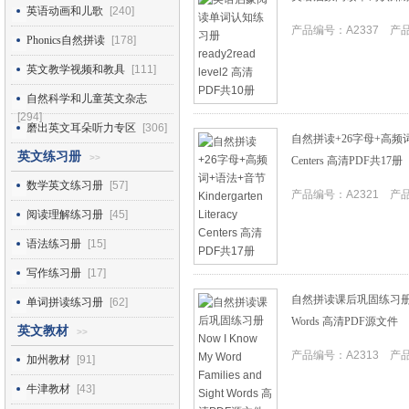
英语动画和儿歌
[240]
产品编号：A2337 产品I
Phonics自然拼读
[178]
英文教学视频和教具
[111]
自然科学和儿童英文杂志
[294]
磨出英文耳朵听力专区
[306]
自然拼读+26字母+高频词+语法+
英文练习册
>>
Centers 高清PDF共17册
数学英文练习册
[57]
产品编号：A2321 产品I
阅读理解练习册
[45]
语法练习册
[15]
写作练习册
[17]
自然拼读课后巩固练习册Now I K
单词拼读练习册
[62]
Words 高清PDF源文件
英文教材
>>
产品编号：A2313 产品I
加州教材
[91]
牛津教材
[43]