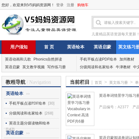
您好，欢迎来到V5妈妈资源网！
登录
注册
购物车
儿童精品英语资源每天更新
用户须知
首 页
英语绘本
英语启蒙
英文练习
英语动画和儿歌
Phonics自然拼读
手机平板点读PDF绘本
加州教材
英语启蒙
英文教学视频
写作练习册
分级阅读和名家绘本
牛津教材
中
教程导航
/ Navigation
当前栏目
|
>
>
首页
英文练习册
单
英语绘本
>>
英语单词情景学习练习册Vocab
手机平板点读PDF绘本
[30]
产品编号：A2377 产品I
分级阅读和名家绘本
[268]
英语主题分级读物和绘本
[142]
英语启蒙
>>
英语启蒙阅读单词认知练习册re