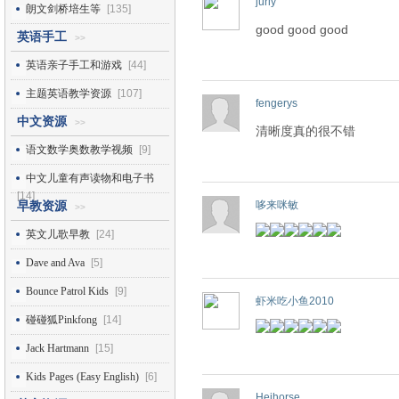
jurly
朗文剑桥培生等
[135]
good good good
英语手工
>>
英语亲子手工和游戏
[44]
主题英语教学资源
[107]
fengerys
中文资源
>>
清晰度真的很不错
语文数学奥数教学视频
[9]
中文儿童有声读物和电子书
[14]
哆来咪敏
早教资源
>>
英文儿歌早教
[24]
Dave and Ava
[5]
Bounce Patrol Kids
[9]
虾米吃小鱼2010
碰碰狐Pinkfong
[14]
Jack Hartmann
[15]
Kids Pages (Easy English)
[6]
Heihorse