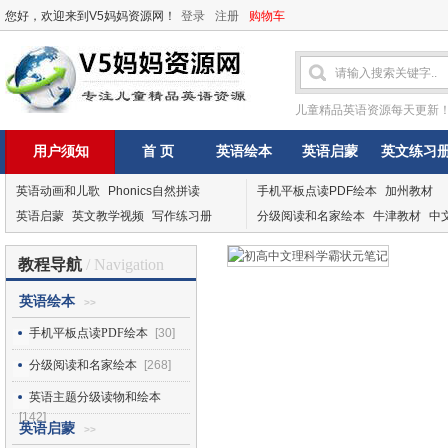
您好，欢迎来到V5妈妈资源网！
登录
注册
购物车
儿童精品英语资源每天更新
用户须知
首 页
英语绘本
英语启蒙
英文练习
英语动画和儿歌
Phonics自然拼读
手机平板点读PDF绘本
加州教材
英语启蒙
英文教学视频
写作练习册
分级阅读和名家绘本
牛津教材
中
教程导航
/ Navigation
英语绘本
>>
手机平板点读PDF绘本
[30]
分级阅读和名家绘本
[268]
英语主题分级读物和绘本
[142]
英语启蒙
>>