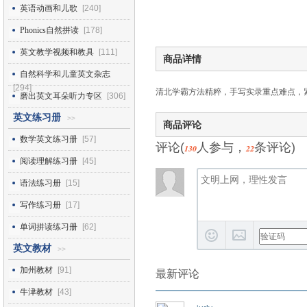
英语动画和儿歌
[240]
Phonics自然拼读
[178]
英文教学视频和教具
[111]
商品详情
自然科学和儿童英文杂志
[294]
清北学霸方法精粹，手写实录重点难点，
磨出英文耳朵听力专区
[306]
英文练习册
>>
商品评论
数学英文练习册
[57]
评论(
人参与，
条评论)
130
22
阅读理解练习册
[45]
语法练习册
[15]
写作练习册
[17]
单词拼读练习册
[62]
英文教材
>>
加州教材
[91]
最新评论
牛津教材
[43]