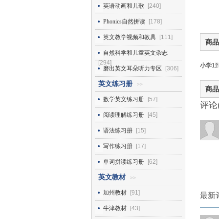
英语动画和儿歌
[240]
Phonics自然拼读
[178]
英文教学视频和教具
[111]
商品
自然科学和儿童英文杂志
[294]
小学
1
磨出英文耳朵听力专区
[306]
英文练习册
>>
商品
数学英文练习册
[57]
评论
阅读理解练习册
[45]
语法练习册
[15]
写作练习册
[17]
单词拼读练习册
[62]
英文教材
>>
加州教材
[91]
最新
牛津教材
[43]