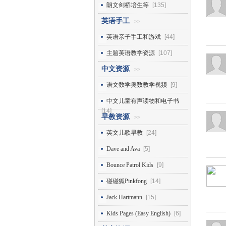
朗文剑桥培生等
[135]
英语手工
>>
英语亲子手工和游戏
[44]
主题英语教学资源
[107]
中文资源
>>
语文数学奥数教学视频
[9]
中文儿童有声读物和电子书
[14]
早教资源
>>
英文儿歌早教
[24]
Dave and Ava
[5]
Bounce Patrol Kids
[9]
碰碰狐Pinkfong
[14]
Jack Hartmann
[15]
Kids Pages (Easy English)
[6]