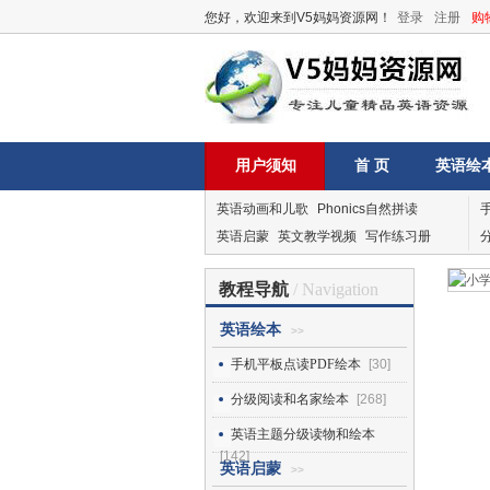
您好，欢迎来到V5妈妈资源网！
登录
注册
购
用户须知
首 页
英语绘
英语动画和儿歌
Phonics自然拼读
英语启蒙
英文教学视频
写作练习册
教程导航
/ Navigation
英语绘本
>>
手机平板点读PDF绘本
[30]
分级阅读和名家绘本
[268]
英语主题分级读物和绘本
[142]
英语启蒙
>>