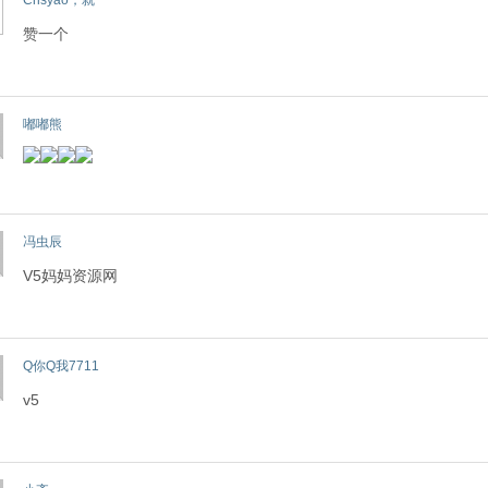
Crisyao，就
赞一个
嘟嘟熊
冯虫辰
V5妈妈资源网
Q你Q我7711
v5