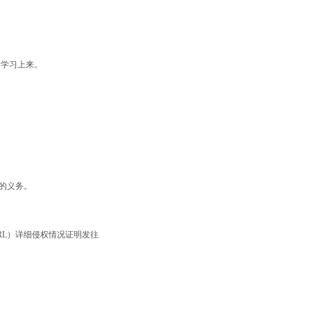
文学习上来。
的义务。
。
RL）详细侵权情况证明发往