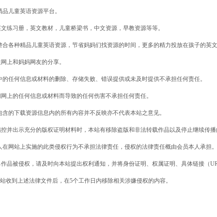
精品儿童英语资源平台。
英文练习册，英文教材，儿童桥梁书，中文资源，早教资源等等。
于整合各种精品儿童英语资源，节省妈妈们找资源的时间，更多的精力投放在孩子的英
联网上和妈妈网友的分享。
中的任何信息或材料的删除、存储失败、错误提供或未及时提供不承担任何责任。
问网上的任何信息或材料而导致的任何伤害不承担任何责任。
包含的下载资源信息内的所有内容并不反映亦不代表本站之意见。
指控并出示充分的版权证明材料时，本站有移除盗版和非法转载作品以及停止继续传播
人在网站上实施的此类侵权行为不承担法律责任，侵权的法律责任概由会员本人承担
作品被侵权，请及时向本站提出权利通知，并将身份证明、权属证明、具体链接（U
.com。本站收到上述法律文件后，在5个工作日内移除相关涉嫌侵权的内容。