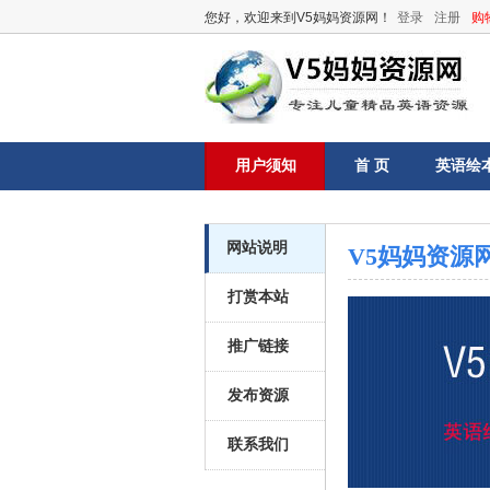
您好，欢迎来到V5妈妈资源网！
登录
注册
购
用户须知
首 页
英语绘
网站说明
V5妈妈资源
打赏本站
推广链接
发布资源
联系我们