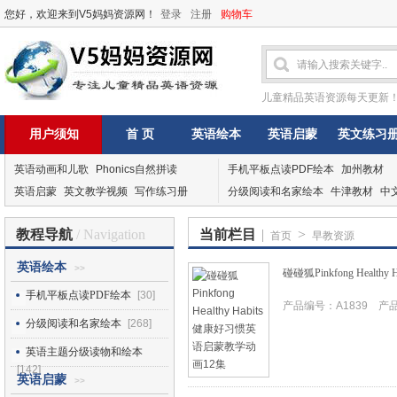
您好，欢迎来到V5妈妈资源网！
登录
注册
购物车
儿童精品英语资源每天更新
用户须知
首 页
英语绘本
英语启蒙
英文练习
英语动画和儿歌
Phonics自然拼读
手机平板点读PDF绘本
加州教材
英语启蒙
英文教学视频
写作练习册
分级阅读和名家绘本
牛津教材
中
教程导航
/ Navigation
当前栏目
|
>
首页
早教资源
英语绘本
>>
碰碰狐Pinkfong Heal
手机平板点读PDF绘本
[30]
产品编号：A1839 产品I
分级阅读和名家绘本
[268]
英语主题分级读物和绘本
[142]
英语启蒙
>>