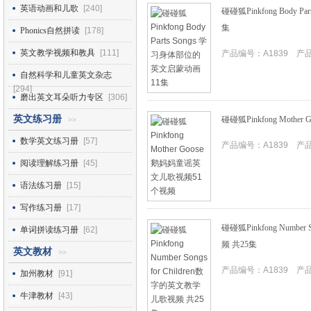
英语动画和儿歌
[240]
碰碰狐Pinkfong Body
集
Phonics自然拼读
[178]
英文教学视频和教具
[111]
产品编号：A1839 产品I
自然科学和儿童英文杂志
[294]
磨出英文耳朵听力专区
[306]
英文练习册
碰碰狐Pinkfong Mot
>>
数学英文练习册
[57]
产品编号：A1839 产品I
阅读理解练习册
[45]
语法练习册
[15]
写作练习册
[17]
碰碰狐Pinkfong Number
单词拼读练习册
[62]
频 共25集
英文教材
>>
产品编号：A1839 产品I
加州教材
[91]
牛津教材
[43]