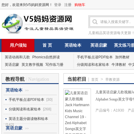
您好，欢迎来到V5妈妈资源网！
登录
注册
购物车
儿童精品英语资源每天更新
用户须知
首 页
英语绘本
英语启蒙
英文练习
英语动画和儿歌
Phonics自然拼读
手机平板点读PDF绘本
加州教材
英语启蒙
英文教学视频
写作练习册
分级阅读和名家绘本
牛津教材
中
教程导航
/ Navigation
当前栏目
|
>
首页
早教资源
英语绘本
>>
儿童英语启蒙儿歌视频Jack Hart
Alphabet Songs英
手机平板点读PDF绘本
[30]
分级阅读和名家绘本
[268]
产品编号：A1930 产品I
英语主题分级读物和绘本
[142]
英语启蒙
>>