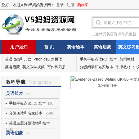
您好，欢迎来到V5妈妈资源网！
登录
注册
购物车
儿童精品英语资源每天更新
用户须知
首 页
英语绘本
英语启蒙
英文练习
英语动画和儿歌
Phonics自然拼读
手机平板点读PDF绘本
加州教材
英语启蒙
英文教学视频
写作练习册
分级阅读和名家绘本
牛津教材
中
教程导航
/ Navigation
英语绘本
>>
手机平板点读PDF绘本
[30]
分级阅读和名家绘本
[268]
英语主题分级读物和绘本
[142]
英语启蒙
>>