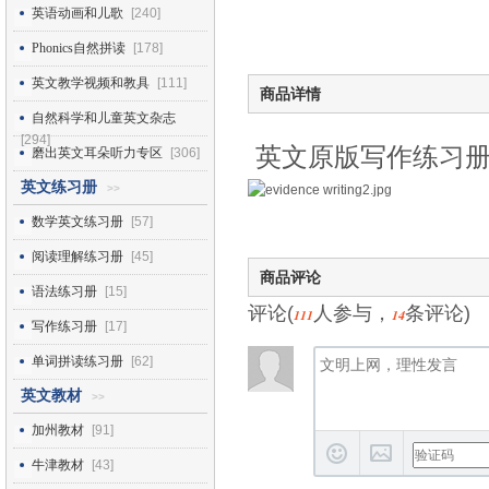
英语动画和儿歌
[240]
Phonics自然拼读
[178]
英文教学视频和教具
[111]
商品详情
自然科学和儿童英文杂志
[294]
英文原版写作练习册，
磨出英文耳朵听力专区
[306]
英文练习册
>>
数学英文练习册
[57]
阅读理解练习册
[45]
商品评论
语法练习册
[15]
评论(
人参与，
条评论)
111
14
写作练习册
[17]
单词拼读练习册
[62]
英文教材
>>
加州教材
[91]
牛津教材
[43]