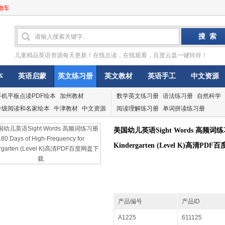
物车
儿童精品英语资源每天更新！在线点读，在线观看，百度云盘一键转存！
本
英语启蒙
英文练习册
英文教材
英语手工
中文资源
手机平板点读PDF绘本
加州教材
数学英文练习册
语法练习册
自然科学
分级阅读和名家绘本
牛津教材
中文资源
阅读理解练习册
单词拼读练习册
美国幼儿英语Sight Words 高频词练习册180
Kindergarten (Level K)高清P
产品编号
产品ID
A1225
611125