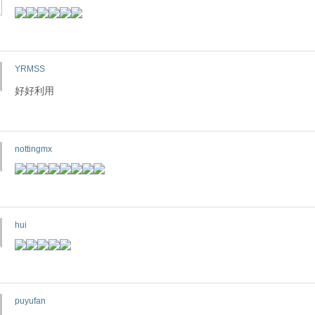
YRMSS
好好利用
nottingmx
hui
puyufan