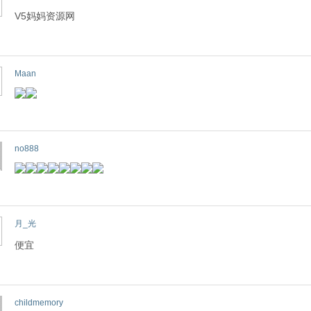
V5妈妈资源网
Maan
no888
月_光
便宜
childmemory