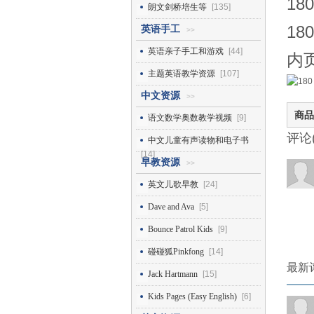
180
朗文剑桥培生等
[135]
180
英语手工
>>
英语亲子手工和游戏
[44]
内
主题英语教学资源
[107]
中文资源
>>
商品
语文数学奥数教学视频
[9]
评论
中文儿童有声读物和电子书
[14]
早教资源
>>
英文儿歌早教
[24]
Dave and Ava
[5]
Bounce Patrol Kids
[9]
碰碰狐Pinkfong
[14]
最新
Jack Hartmann
[15]
Kids Pages (Easy English)
[6]