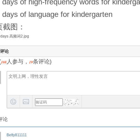
 days of high-frequency words for kinderga
 days of language for kindergarten
页截图：
评论
(
人参与，
条评论)
108
19
评论
Betty811111