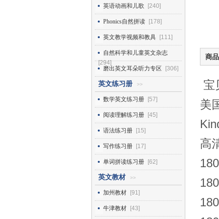
英语动画和儿歌
[240]
Phonics自然拼读
[178]
英文教学视频和教具
[111]
自然科学和儿童英文杂志
商品
[294]
磨出英文耳朵听力专区
[306]
宝
英文练习册
>>
数学英文练习册
[57]
美国
阅读理解练习册
[45]
Ki
语法练习册
[15]
高清
写作练习册
[17]
1
单词拼读练习册
[62]
英文教材
>>
180
加州教材
[91]
180
牛津教材
[43]