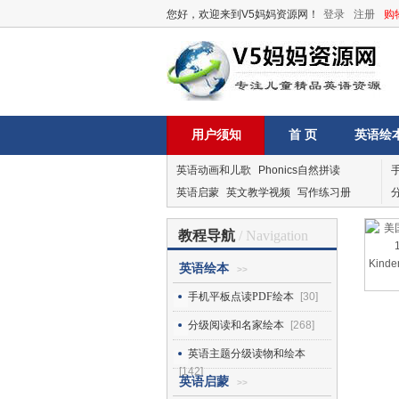
您好，欢迎来到V5妈妈资源网！
登录
注册
购
用户须知
首 页
英语绘
英语动画和儿歌
Phonics自然拼读
英语启蒙
英文教学视频
写作练习册
教程导航
/ Navigation
英语绘本
>>
手机平板点读PDF绘本
[30]
分级阅读和名家绘本
[268]
英语主题分级读物和绘本
[142]
英语启蒙
>>