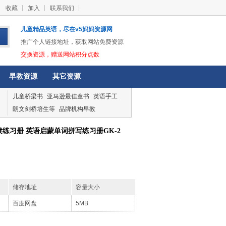
收藏
加入
联系我们
儿童精品英语，尽在v5妈妈资源网
推广个人链接地址，获取网站免费资源
交换资源，赠送网站积分点数
早教资源
其它资源
儿童桥梁书
亚马逊最佳童书
英语手工
朗文剑桥培生等
品牌机构早教
s 自然拼读练习册 英语启蒙单词拼写练习册GK-2
储存地址
容量大小
百度网盘
5MB