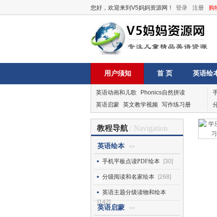
您好，欢迎来到V5妈妈资源网！
登录
注册
购
用户须知
首 页
英语绘
英语动画和儿歌
Phonics自然拼读
英语启蒙
英文教学视频
写作练习册
教程导航
/ Navigation
英语绘本
>>
手机平板点读PDF绘本
[30]
分级阅读和名家绘本
[268]
英语主题分级读物和绘本
[142]
英语启蒙
>>