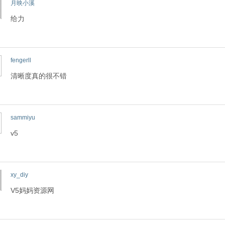
月映小溪
给力
fengerll
清晰度真的很不错
sammiyu
v5
xy_diy
V5妈妈资源网