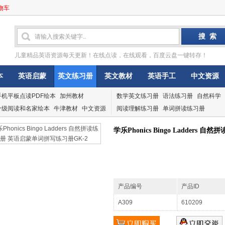
物车
儿童精品英语资源每天更新！在线点读，在线观看，百度云盘一键转存！
本
英语启蒙
英文练习册
英文教材
英语手工
中文资源
手机平板点读PDF绘本
加州教材
数学英文练习册
语法练习册
自然科学
分级阅读和名家绘本
牛津教材
中文资源
阅读理解练习册
单词拼读练习册
学乐Phonics Bingo Ladder
产品编号
产品ID
A309
610209