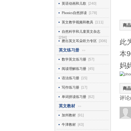
英语动画和儿歌
[240]
Phonics自然拼读
[178]
英文教学视频和教具
[111]
商品
自然科学和儿童英文杂志
[294]
此
磨出英文耳朵听力专区
[306]
英文练习册
>>
本
数学英文练习册
[57]
妈
阅读理解练习册
[45]
语法练习册
[15]
写作练习册
[17]
商品
单词拼读练习册
[62]
评论
英文教材
>>
加州教材
[91]
牛津教材
[43]