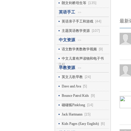
朗文剑桥培生等
[135]
英语手工
>>
最新
英语亲子手工和游戏
[44]
主题英语教学资源
[107]
中文资源
>>
语文数学奥数教学视频
[9]
中文儿童有声读物和电子书
[14]
早教资源
>>
英文儿歌早教
[24]
Dave and Ava
[5]
Bounce Patrol Kids
[9]
碰碰狐Pinkfong
[14]
Jack Hartmann
[15]
Kids Pages (Easy English)
[6]