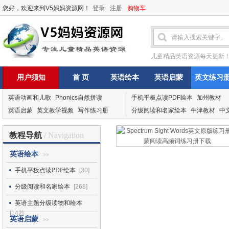
您好，欢迎来到V5妈妈资源网！
登录
注册
购物车
儿童精品英语资源每天更新
用户须知
首 页
英语绘本
英语启蒙
英文练习
英语动画和儿歌
Phonics自然拼读
手机平板点读PDF绘本
加州教材
英语启蒙
英文教学视频
写作练习册
分级阅读和名家绘本
牛津教材
中
教程导航
/ Navigation
英语绘本
>>
手机平板点读PDF绘本
[30]
分级阅读和名家绘本
[268]
英语主题分级读物和绘本
[142]
英语启蒙
>>