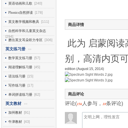
英语动画和儿歌
[240]
Phonics自然拼读
[178]
英文教学视频和教具
[111]
商品详情
自然科学和儿童英文杂志
[294]
磨出英文耳朵听力专区
[306]
此为 启蒙阅读
英文练习册
>>
别，高清内页可
数学英文练习册
[57]
阅读理解练习册
[45]
edition (August 15, 2014)
语法练习册
[15]
写作练习册
[17]
商品评论
单词拼读练习册
[62]
评论(
人参与，
条评论)
英文教材
156
18
>>
加州教材
[91]
牛津教材
[43]