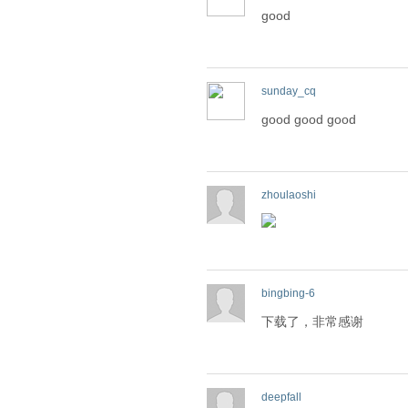
good
sunday_cq
good good good
zhoulaoshi
bingbing-6
下载了，非常感谢
deepfall