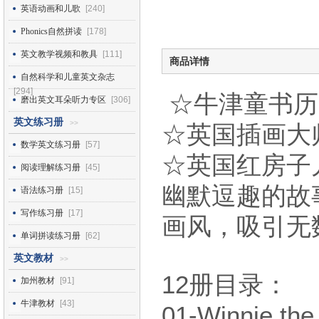
英语动画和儿歌
[240]
Phonics自然拼读
[178]
英文教学视频和教具
[111]
商品详情
自然科学和儿童英文杂志
[294]
☆牛津童书历
磨出英文耳朵听力专区
[306]
英文练习册
>>
☆英国插画大师K
数学英文练习册
[57]
☆英国红房子
阅读理解练习册
[45]
幽默逗趣的故
语法练习册
[15]
写作练习册
[17]
画风，吸引无
单词拼读练习册
[62]
英文教材
>>
12册目录：
加州教材
[91]
牛津教材
[43]
01-Winnie 