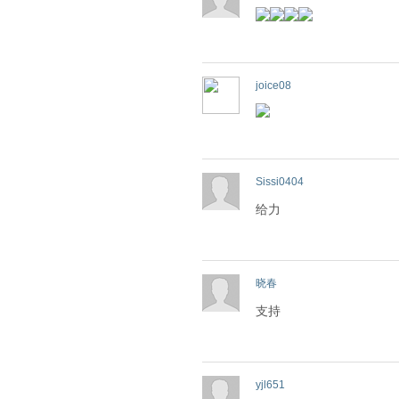
joice08
Sissi0404
给力
晓春
支持
yjl651