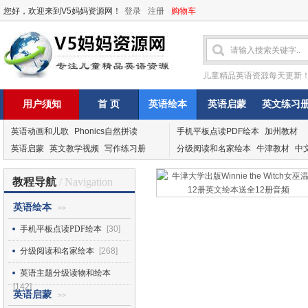
您好，欢迎来到V5妈妈资源网！
登录
注册
购物车
儿童精品英语资源每天更新
用户须知
首 页
英语绘本
英语启蒙
英文练习
英语动画和儿歌
Phonics自然拼读
手机平板点读PDF绘本
加州教材
英语启蒙
英文教学视频
写作练习册
分级阅读和名家绘本
牛津教材
中
教程导航
/ Navigation
英语绘本
>>
手机平板点读PDF绘本
[30]
分级阅读和名家绘本
[268]
英语主题分级读物和绘本
[142]
英语启蒙
>>