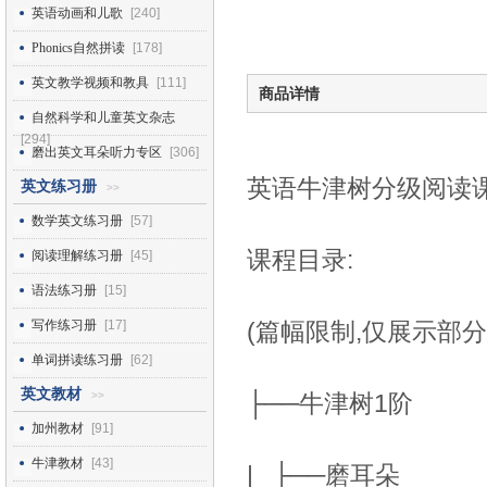
英语动画和儿歌
[240]
Phonics自然拼读
[178]
英文教学视频和教具
[111]
商品详情
自然科学和儿童英文杂志
[294]
磨出英文耳朵听力专区
[306]
英语牛津树分级阅读课
英文练习册
>>
数学英文练习册
[57]
课程目录:
阅读理解练习册
[45]
语法练习册
[15]
写作练习册
[17]
(篇幅限制,仅展示部分
单词拼读练习册
[62]
英文教材
>>
├──牛津树1阶
加州教材
[91]
牛津教材
[43]
| ├──磨耳朵