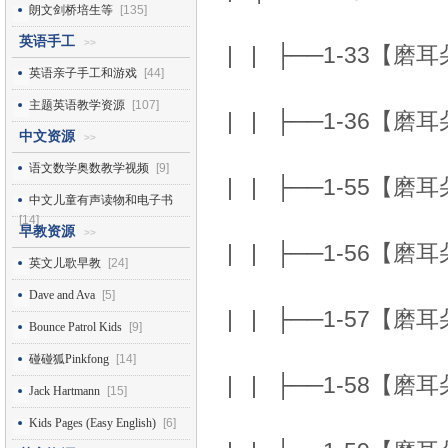
朗文剑桥培生等
[135]
英语手工
>>
| | ├──1-33【磨耳朵
英语亲子手工和游戏
[44]
主题英语教学资源
[107]
| | ├──1-36【磨耳朵】
中文资源
>>
语文数学奥数教学视频
[9]
| | ├──1-55【磨耳朵
中文儿童有声读物和电子书
[14]
早教资源
>>
| | ├──1-56【磨耳朵
英文儿歌早教
[24]
Dave and Ava
[5]
| | ├──1-57【磨耳朵
Bounce Patrol Kids
[9]
碰碰狐Pinkfong
[14]
| | ├──1-58【磨耳朵
Jack Hartmann
[15]
Kids Pages (Easy English)
[6]