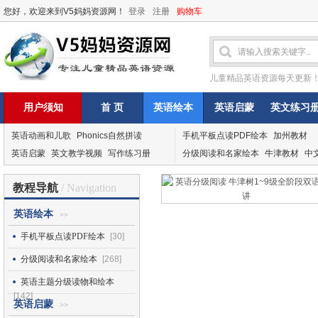
您好，欢迎来到V5妈妈资源网！
登录
注册
购物车
儿童精品英语资源每天更新
用户须知
首 页
英语绘本
英语启蒙
英文练习
英语动画和儿歌
Phonics自然拼读
手机平板点读PDF绘本
加州教材
英语启蒙
英文教学视频
写作练习册
分级阅读和名家绘本
牛津教材
中
教程导航
/ Navigation
英语绘本
>>
手机平板点读PDF绘本
[30]
分级阅读和名家绘本
[268]
英语主题分级读物和绘本
[142]
英语启蒙
>>