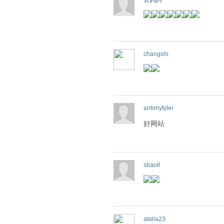
宣妈妈
changshi
antonytyler
好网站
shaoll
atalia23