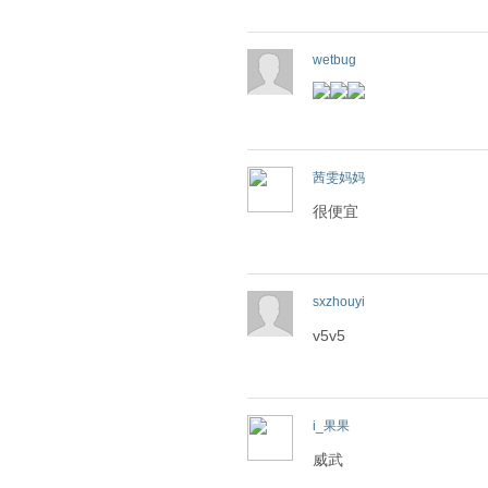
wetbug
茜雯妈妈
很便宜
sxzhouyi
v5v5
i_果果
威武