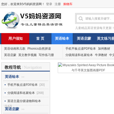
您好，欢迎来到V5妈妈资源网！
登录
注册
购物车
儿童精品英语资源每天更新
用户须知
首 页
英语绘本
英语启蒙
英文练习
英语动画和儿歌
Phonics自然拼读
手机平板点读PDF绘本
加州教材
英语启蒙
英文教学视频
写作练习册
分级阅读和名家绘本
牛津教材
中
教程导航
/ Navigation
英语绘本
>>
手机平板点读PDF绘本
[30]
分级阅读和名家绘本
[268]
英语主题分级读物和绘本
[142]
英语启蒙
>>