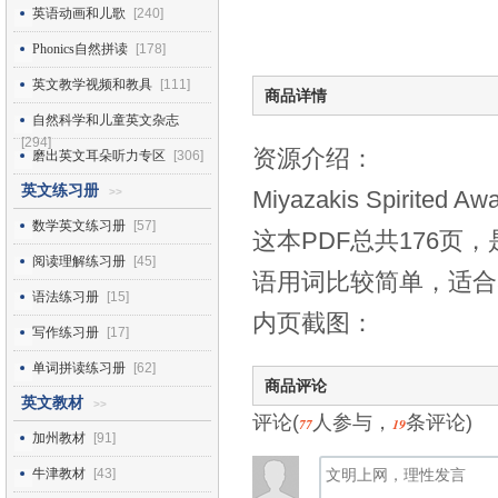
英语动画和儿歌
[240]
Phonics自然拼读
[178]
英文教学视频和教具
[111]
商品详情
自然科学和儿童英文杂志
[294]
资源介绍：
磨出英文耳朵听力专区
[306]
英文练习册
>>
Miyazakis Spirite
数学英文练习册
[57]
这本PDF总共176
阅读理解练习册
[45]
语用词比较简单，适合5
语法练习册
[15]
内页截图：
写作练习册
[17]
单词拼读练习册
[62]
商品评论
英文教材
>>
评论(
人参与，
条评论)
77
19
加州教材
[91]
牛津教材
[43]