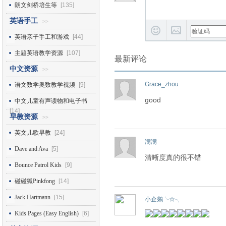
朗文剑桥培生等
[135]
英语手工
>>
英语亲子手工和游戏
[44]
主题英语教学资源
[107]
最新评论
中文资源
>>
Grace_zhou
语文数学奥数教学视频
[9]
good
中文儿童有声读物和电子书
[14]
早教资源
>>
英文儿歌早教
[24]
满满
Dave and Ava
[5]
清晰度真的很不错
Bounce Patrol Kids
[9]
碰碰狐Pinkfong
[14]
Jack Hartmann
[15]
小企鹅╰☆╮
Kids Pages (Easy English)
[6]