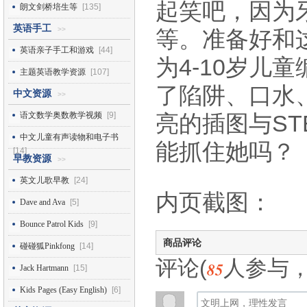
起笑吧，因为
朗文剑桥培生等
[135]
英语手工
>>
等。准备好和
英语亲子手工和游戏
[44]
为4-10岁儿
主题英语教学资源
[107]
了陷阱、口水
中文资源
>>
语文数学奥数教学视频
[9]
亮的插图与S
中文儿童有声读物和电子书
能抓住她吗？
[14]
早教资源
>>
英文儿歌早教
[24]
内页截图：
Dave and Ava
[5]
Bounce Patrol Kids
[9]
商品评论
碰碰狐Pinkfong
[14]
评论(
人参与
85
Jack Hartmann
[15]
Kids Pages (Easy English)
[6]