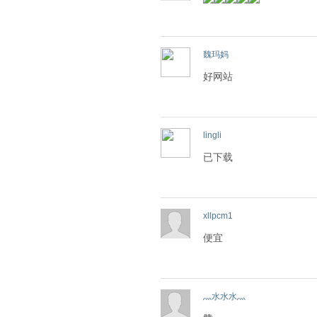
魏玛妈
好网站
lingli
已下载
xllpcm1
便宜
灬水水水灬