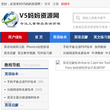
您好，欢迎来到V5妈妈资源网！
登录
注册
购物车
儿童精品英语资源每天更新
用户须知
首 页
英语绘本
英语启蒙
英文练习
英语动画和儿歌
Phonics自然拼读
手机平板点读PDF绘本
加州教材
英语启蒙
英文教学视频
写作练习册
分级阅读和名家绘本
牛津教材
中
教程导航
/ Navigation
英语绘本
>>
手机平板点读PDF绘本
[30]
分级阅读和名家绘本
[268]
英语主题分级读物和绘本
[142]
英语启蒙
>>