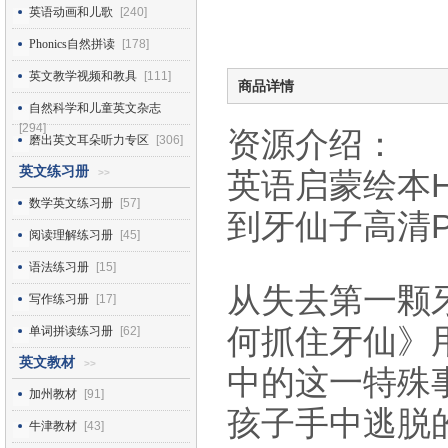
英语动画和儿歌
[240]
Phonics自然拼读
[178]
英文教学视频和教具
[111]
商品详情
自然科学和儿童英文杂志
[294]
资源介绍：
磨出英文耳朵听力专区
[306]
英文练习册
英语启蒙绘本How t
>>
数学英文练习册
[57]
到牙仙子高清P
阅读理解练习册
[45]
语法练习册
[15]
从失去第一颗
写作练习册
[17]
何抓住牙仙》
单词拼读练习册
[62]
英文教材
>>
中的这一特殊
加州教材
[91]
孩子手中逃脱
牛津教材
[43]