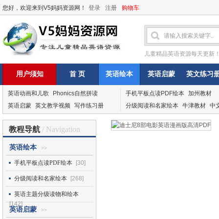
您好，欢迎来到V5妈妈资源网！
登录
注册
购物车
儿童精品英语资源每天更新
用户须知
首 页
英语绘本
英语启蒙
英文练习
英语动画和儿歌
Phonics自然拼读
手机平板点读PDF绘本
加州教材
英语启蒙
英文教学视频
写作练习册
分级阅读和名家绘本
牛津教材
中
教程导航
/ Navigation
英语绘本
>>
手机平板点读PDF绘本
[30]
分级阅读和名家绘本
[268]
英语主题分级读物和绘本
[142]
英语启蒙
>>