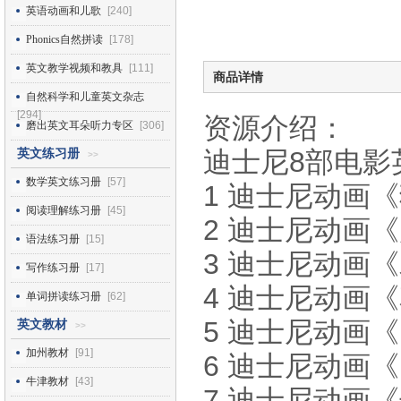
英语动画和儿歌
[240]
Phonics自然拼读
[178]
英文教学视频和教具
[111]
商品详情
自然科学和儿童英文杂志
[294]
资源介绍：
磨出英文耳朵听力专区
[306]
迪士尼8部电影
英文练习册
>>
数学英文练习册
[57]
1 迪士尼动画《狮子
阅读理解练习册
[45]
2 迪士尼动画《
语法练习册
[15]
3 迪士尼动画《木
写作练习册
[17]
4 迪士尼动画《
单词拼读练习册
[62]
5 迪士尼动画《
英文教材
>>
加州教材
[91]
6 迪士尼动画《
牛津教材
[43]
7 迪士尼动画《