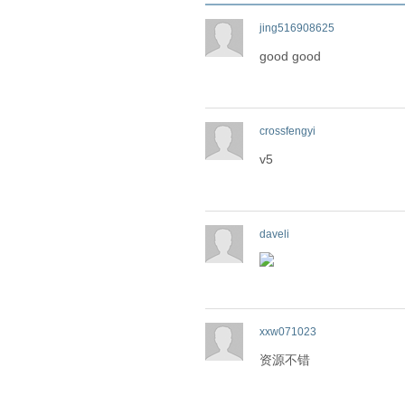
jing516908625
good good
crossfengyi
v5
daveli
xxw071023
资源不错