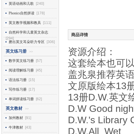
英语动画和儿歌
[240]
Phonics自然拼读
[178]
英文教学视频和教具
[111]
自然科学和儿童英文杂志
商品详情
[294]
磨出英文耳朵听力专区
[306]
资源介绍：
英文练习册
>>
这套绘本也可
数学英文练习册
[57]
阅读理解练习册
[45]
盖兆泉推荐英
语法练习册
[15]
文原版绘本13册
写作练习册
[17]
13册D.W.英
单词拼读练习册
[62]
D.W Good nigh
英文教材
>>
D.W.'s Library 
加州教材
[91]
牛津教材
[43]
D.W.All_Wet