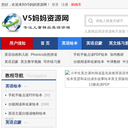
您好，欢迎来到V5妈妈资源网！
登录
注册
购物车
儿童精品英语资源每天更新
用户须知
首 页
英语绘本
英语启蒙
英文练习
英语动画和儿歌
Phonics自然拼读
手机平板点读PDF绘本
加州教材
英语启蒙
英文教学视频
写作练习册
分级阅读和名家绘本
牛津教材
中
教程导航
/ Navigation
英语绘本
>>
手机平板点读PDF绘本
[30]
分级阅读和名家绘本
[268]
英语主题分级读物和绘本
[142]
英语启蒙
>>