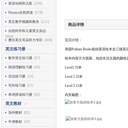
英语动画和儿歌
[240]
Phonics自然拼读
[178]
英文教学视频和教具
[111]
商品详情
自然科学和儿童英文杂志
[294]
磨出英文耳朵听力专区
[306]
宝贝介绍：
英文练习册
美国Praham Books低幼英语绘本全三级
>>
数学英文练习册
[57]
绘本内容方方面面，包括生活主题的颜色
阅读理解练习册
[45]
Level1 35本
语法练习册
[15]
Level 2 25本
写作练习册
[17]
Level 3 15本
单词拼读练习册
[62]
内页截图：
英文教材
>>
加州教材
[91]
牛津教材
[43]