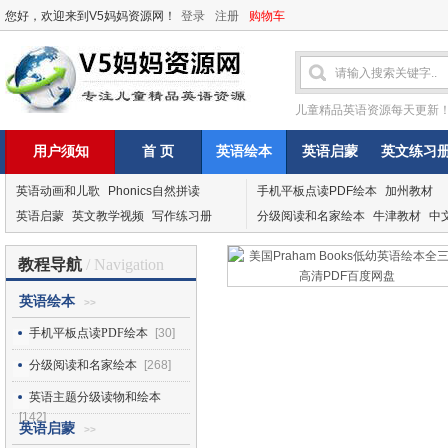
您好，欢迎来到V5妈妈资源网！
登录
注册
购物车
儿童精品英语资源每天更新
用户须知
首 页
英语绘本
英语启蒙
英文练习
英语动画和儿歌
Phonics自然拼读
手机平板点读PDF绘本
加州教材
英语启蒙
英文教学视频
写作练习册
分级阅读和名家绘本
牛津教材
中
教程导航
/ Navigation
英语绘本
>>
手机平板点读PDF绘本
[30]
分级阅读和名家绘本
[268]
英语主题分级读物和绘本
[142]
英语启蒙
>>