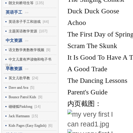
朗文剑桥培生等
[135]
Duck Duck Goose
英语手工
>>
Achoo
英语亲子手工和游戏
[44]
主题英语教学资源
[107]
The First Day of Sprin
中文资源
>>
Scram The Skunk
语文数学奥数教学视频
[9]
It Is Good To Have A T
中文儿童有声读物和电子书
[14]
A Good Trade
早教资源
>>
英文儿歌早教
[24]
The Dancing Lessons
Dave and Ava
[5]
Parent's Guide
Bounce Patrol Kids
[9]
内页截图：
碰碰狐Pinkfong
[14]
Jack Hartmann
[15]
Kids Pages (Easy English)
[6]