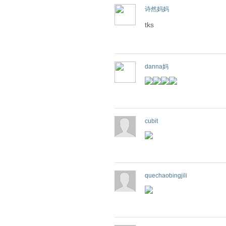
诗然妈妈
tks
danna妈
cubit
quechaobingjili