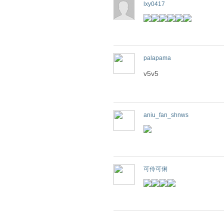
lxy0417
palapama
v5v5
aniu_fan_shnws
可伶可俐