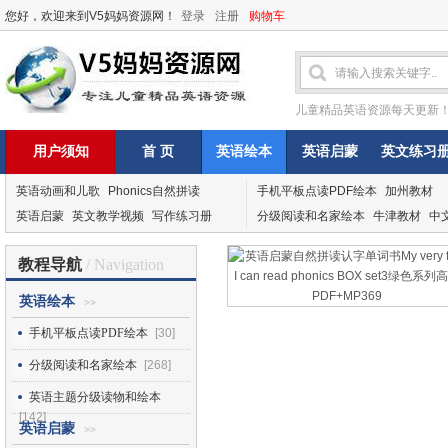
您好，欢迎来到V5妈妈资源网！
登录
注册
购物车
儿童精品英语资源每天更新
用户须知
首 页
英语绘本
英语启蒙
英文练习
英语动画和儿歌
Phonics自然拼读
手机平板点读PDF绘本
加州教材
英语启蒙
英文教学视频
写作练习册
分级阅读和名家绘本
牛津教材
中
教程导航
/ Navigation
英语绘本
>>
手机平板点读PDF绘本
[30]
分级阅读和名家绘本
[268]
英语主题分级读物和绘本
[142]
英语启蒙
>>