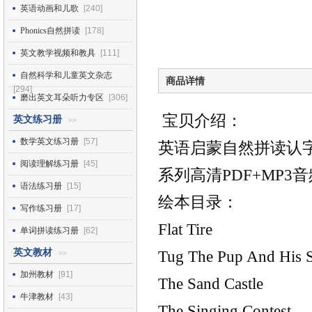
英语动画和儿歌
[240]
Phonics自然拼读
[178]
英文教学视频和教具
[111]
自然科学和儿童英文杂志
商品详情
[294]
磨出英文耳朵听力专区
[306]
宝贝介绍：
英文练习册
>>
数学英文练习册
[57]
英语启蒙自然拼读认字单词书My 
阅读理解练习册
[45]
系列高清PDF+MP3音
语法练习册
[15]
绘本目录：
写作练习册
[17]
Flat Tire
单词拼读练习册
[62]
英文教材
Tug The Pup And His
>>
加州教材
[91]
The Sand Castle
牛津教材
[43]
The Singing Contest