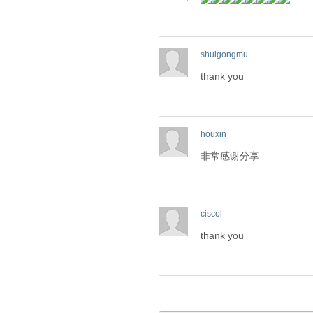
shuigongmu
thank you
houxin
非常感谢分享
ciscol
thank you