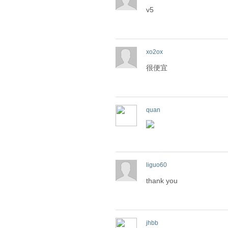
v5
xo2ox
很便宜
quan
liguo60
thank you
jhbb