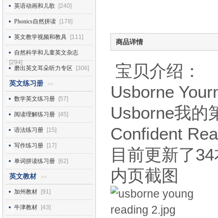
英语动画和儿歌
[240]
Phonics自然拼读
[178]
英文教学视频和教具
[111]
商品详情
自然科学和儿童英文杂志
[294]
宝贝介绍：
磨出英文耳朵听力专区
[306]
英文练习册
>>
Usborne You
数学英文练习册
[57]
Usborne我的第
阅读理解练习册
[45]
Confident 
语法练习册
[15]
写作练习册
[17]
目前更新了34本
单词拼读练习册
[62]
内页截图
英文教材
>>
加州教材
[91]
牛津教材
[43]