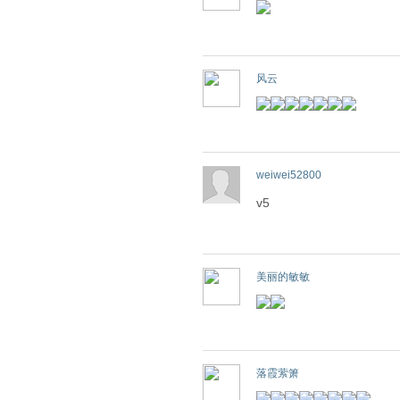
风云
weiwei52800
v5
美丽的敏敏
落霞萦箫