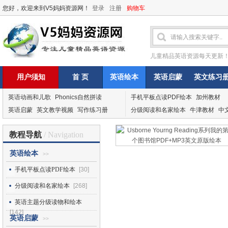
您好，欢迎来到V5妈妈资源网！
登录
注册
购物车
儿童精品英语资源每天更新
用户须知
首 页
英语绘本
英语启蒙
英文练习
英语动画和儿歌
Phonics自然拼读
手机平板点读PDF绘本
加州教材
英语启蒙
英文教学视频
写作练习册
分级阅读和名家绘本
牛津教材
中
教程导航
/ Navigation
英语绘本
>>
手机平板点读PDF绘本
[30]
分级阅读和名家绘本
[268]
英语主题分级读物和绘本
[142]
英语启蒙
>>