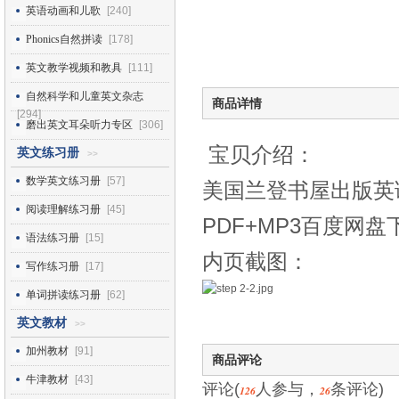
英语动画和儿歌
[240]
Phonics自然拼读
[178]
英文教学视频和教具
[111]
自然科学和儿童英文杂志
商品详情
[294]
磨出英文耳朵听力专区
[306]
宝贝介绍：
英文练习册
>>
数学英文练习册
[57]
美国兰登书屋出版英语分级阅
阅读理解练习册
[45]
PDF+MP3百度网盘
语法练习册
[15]
内页截图：
写作练习册
[17]
单词拼读练习册
[62]
英文教材
>>
加州教材
[91]
商品评论
牛津教材
[43]
评论(
人参与，
条评论)
126
26