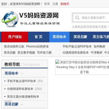
您好，欢迎来到V5妈妈资源网！
登录
注册
购物车
儿童精品英语资源每天更新
用户须知
首 页
英语绘本
英语启蒙
英文练习
英语动画和儿歌
Phonics自然拼读
手机平板点读PDF绘本
加州教材
英语启蒙
英文教学视频
写作练习册
分级阅读和名家绘本
牛津教材
中
教程导航
/ Navigation
英语绘本
>>
手机平板点读PDF绘本
[30]
分级阅读和名家绘本
[268]
英语主题分级读物和绘本
[142]
英语启蒙
>>