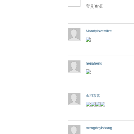
宝贵资源
MandyloveAlice
hejiaheng
金羽衣裳
mengdeyishang