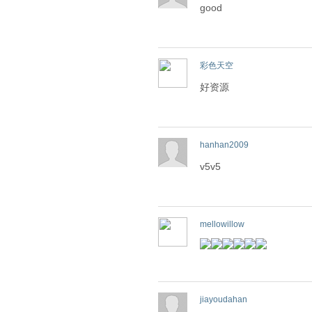
good
彩色天空
好资源
hanhan2009
v5v5
mellowillow
jiayoudahan