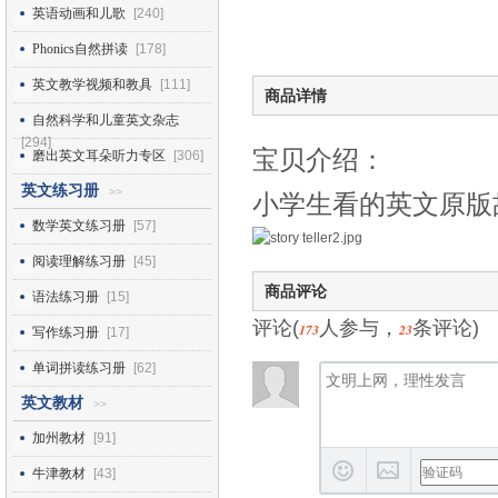
英语动画和儿歌
[240]
Phonics自然拼读
[178]
英文教学视频和教具
[111]
商品详情
自然科学和儿童英文杂志
[294]
宝贝介绍：
磨出英文耳朵听力专区
[306]
英文练习册
>>
小学生看的英文原版故事书
数学英文练习册
[57]
阅读理解练习册
[45]
商品评论
语法练习册
[15]
评论(
人参与，
条评论)
173
23
写作练习册
[17]
单词拼读练习册
[62]
英文教材
>>
加州教材
[91]
牛津教材
[43]