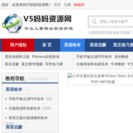
您好，欢迎来到V5妈妈资源网！
登录
注册
购物车
儿童精品英语资源每天更新
用户须知
首 页
英语绘本
英语启蒙
英文练习
英语动画和儿歌
Phonics自然拼读
手机平板点读PDF绘本
加州教材
英语启蒙
英文教学视频
写作练习册
分级阅读和名家绘本
牛津教材
中
教程导航
/ Navigation
英语绘本
>>
手机平板点读PDF绘本
[30]
分级阅读和名家绘本
[268]
英语主题分级读物和绘本
[142]
英语启蒙
>>