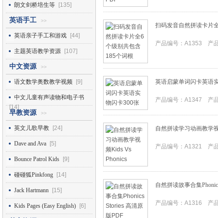
朗文剑桥培生等
[135]
英语手工
>>
扫码发音自然拼读卡片全
英语亲子手工和游戏
[44]
产品编号：A1353 产品I
主题英语教学资源
[107]
中文资源
>>
语文数学奥数教学视频
[9]
英语启蒙单词闪卡英语实
中文儿童有声读物和电子书
产品编号：A1347 产品I
[14]
早教资源
>>
英文儿歌早教
[24]
自然拼读学习动画教学视频Kid
Dave and Ava
[5]
产品编号：A1321 产品I
Bounce Patrol Kids
[9]
碰碰狐Pinkfong
[14]
自然拼读故事合集Phonics 
Jack Hartmann
[15]
产品编号：A1316 产品I
Kids Pages (Easy English)
[6]