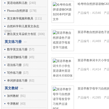
英语动画和儿歌
[240]
哈考特自然拼读读物GK级
Phonics自然拼读
[178]
产品编号：A1546 产品I
英文教学视频和教具
[111]
自然科学和儿童英文杂志
[294]
英语早教自然拼读色子
磨出英文耳朵听力专区
[306]
产品编号：A1469 产品I
英文练习册
>>
数学英文练习册
[57]
阅读理解练习册
[45]
英语早教单词卡片小学生
语法练习册
[15]
产品编号：A1414 产品I
写作练习册
[17]
单词拼读练习册
[62]
英文教材
英语早教字母学习自然拼
>>
加州教材
[91]
产品编号：A1395 产品I
牛津教材
[43]