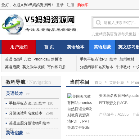
您好，欢迎来到V5妈妈资源网！
登录
注册
购物车
儿童精品英语资源每天更新
用户须知
首 页
英语绘本
英语启蒙
英文练习
英语动画和儿歌
Phonics自然拼读
手机平板点读PDF绘本
加州教材
英语启蒙
英文教学视频
写作练习册
分级阅读和名家绘本
牛津教材
中
教程导航
/ Navigation
当前栏目
|
>
>
首页
英语启蒙
Ph
英语绘本
>>
美国著名教育网站phon
PPT等源文件8GB
手机平板点读PDF绘本
[30]
分级阅读和名家绘本
[268]
产品编号：A1555 产品I
英语主题分级读物和绘本
[142]
英语启蒙
>>