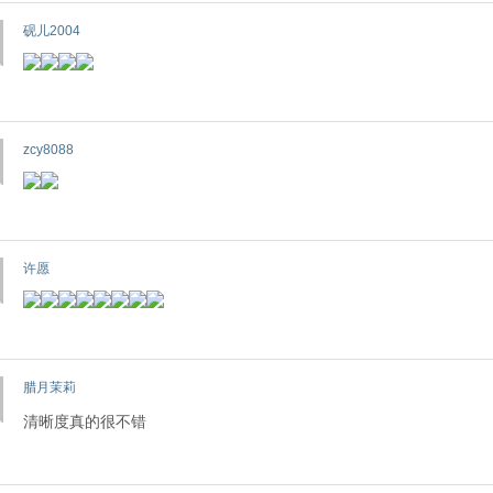
砚儿2004
zcy8088
许愿
腊月茉莉
清晰度真的很不错