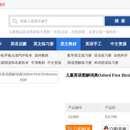
物车
儿童精品英语资源每天更新！在线点读，在线观看，百度云盘一键转存！
本
英语启蒙
英文练习册
英文教材
英语手工
中文资源
手机平板点读PDF绘本
加州教材
数学英文练习册
语法练习册
自然科学
分级阅读和名家绘本
牛津教材
中文资源
阅读理解练习册
单词拼读练习册
儿童英语图解词典Oxford First Dicti
产品编号
产品ID
A1889
611789