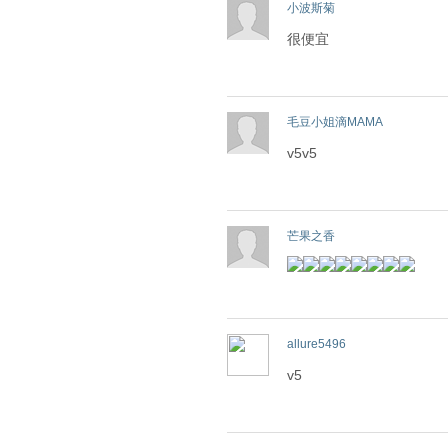
小波斯菊
很便宜
毛豆小姐滴MAMA
v5v5
芒果之香
allure5496
v5