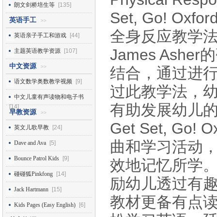
朗文剑桥培生等
[135]
Set, Go! Oxfor
英语手工
>>
全身反应教学
英语亲子手工和游戏
[44]
James As
主题英语教学资源
[107]
中文资源
>>
结合，通过进
语文数学奥数教学视频
[9]
过此教学法，
中文儿童有声读物和电子书
有助发展幼儿
[14]
早教资源
>>
Get Set, Go
英文儿歌早教
[24]
曲和学习活动
Dave and Ava
[5]
Bounce Patrol Kids
[9]
效地记忆所学
碰碰狐Pinkfong
[14]
励幼儿透过有
Jack Hartmann
[15]
教材更备有点
Kids Pages (Easy English)
[6]