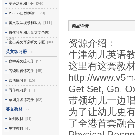
英语动画和儿歌
[240]
Phonics自然拼读
[178]
英文教学视频和教具
[111]
商品详情
自然科学和儿童英文杂志
[294]
资源介绍：
磨出英文耳朵听力专区
[306]
牛津幼儿英语教材G
英文练习册
>>
数学英文练习册
[57]
这里有这套教
阅读理解练习册
[45]
http://www.v5
语法练习册
[15]
Get Set, Go
写作练习册
[17]
带领幼儿一边
单词拼读练习册
[62]
为了让幼儿更
英文教材
>>
加州教材
[91]
了全港首套融合
牛津教材
[43]
Physical R