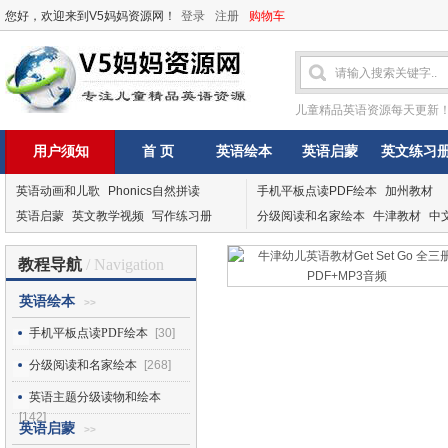
您好，欢迎来到V5妈妈资源网！
登录
注册
购物车
儿童精品英语资源每天更新
用户须知
首 页
英语绘本
英语启蒙
英文练习
英语动画和儿歌
Phonics自然拼读
手机平板点读PDF绘本
加州教材
英语启蒙
英文教学视频
写作练习册
分级阅读和名家绘本
牛津教材
中
教程导航
/ Navigation
英语绘本
>>
手机平板点读PDF绘本
[30]
分级阅读和名家绘本
[268]
英语主题分级读物和绘本
[142]
英语启蒙
>>