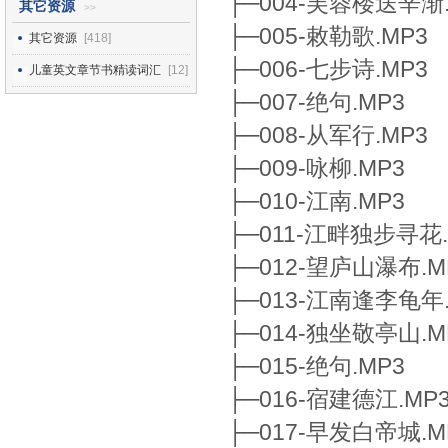
├─004-芙蓉楼送辛渐.
其它资源
>>
├─005-敕勒歌.MP3
其它资源
[418]
├─006-七步诗.MP3
儿童英文章节书精读词汇
[12]
├─007-绝句.MP3
├─008-从军行.MP3
├─009-咏柳.MP3
├─010-江南.MP3
├─011-江畔独步寻花.
├─012-望庐山瀑布.M
├─013-江南逢李龟年.
├─014-独坐敬亭山.M
├─015-绝句.MP3
├─016-宿建德江.MP
├─017-早发白帝城.M