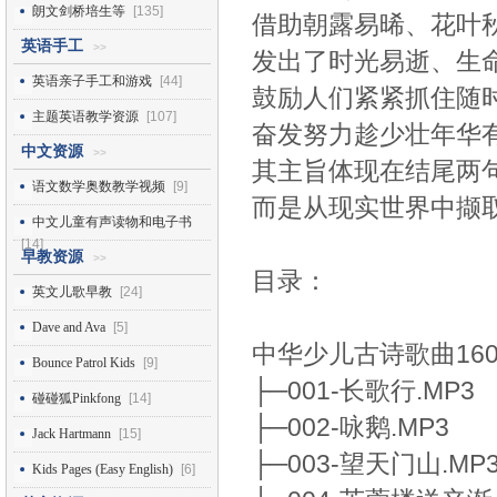
朗文剑桥培生等
[135]
借助朝露易晞、花叶
英语手工
>>
发出了时光易逝、生
英语亲子手工和游戏
[44]
鼓励人们紧紧抓住随
主题英语教学资源
[107]
奋发努力趁少壮年华
中文资源
>>
其主旨体现在结尾两
语文数学奥数教学视频
[9]
而是从现实世界中撷
中文儿童有声读物和电子书
[14]
早教资源
>>
目录：
英文儿歌早教
[24]
Dave and Ava
[5]
中华少儿古诗歌曲16
Bounce Patrol Kids
[9]
├─001-长歌行.MP3
碰碰狐Pinkfong
[14]
├─002-咏鹅.MP3
Jack Hartmann
[15]
├─003-望天门山.MP
Kids Pages (Easy English)
[6]