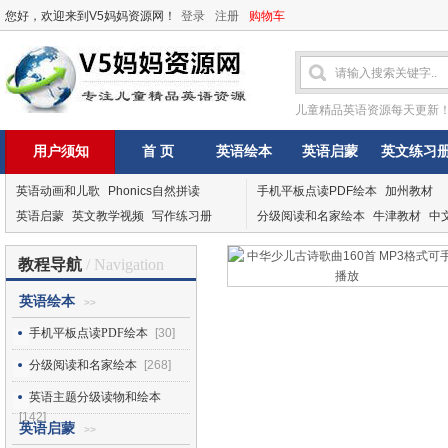
您好，欢迎来到V5妈妈资源网！
登录
注册
购物车
儿童精品英语资源每天更新
用户须知
首 页
英语绘本
英语启蒙
英文练习
英语动画和儿歌
Phonics自然拼读
手机平板点读PDF绘本
加州教材
英语启蒙
英文教学视频
写作练习册
分级阅读和名家绘本
牛津教材
中
教程导航
/ Navigation
英语绘本
>>
手机平板点读PDF绘本
[30]
分级阅读和名家绘本
[268]
英语主题分级读物和绘本
[142]
英语启蒙
>>