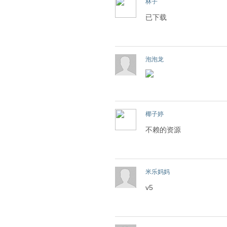
林子
已下载
泡泡龙
椰子婷
不赖的资源
米乐妈妈
v5