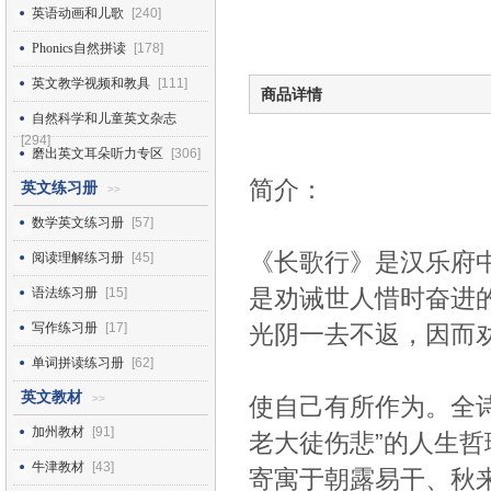
英语动画和儿歌
[240]
Phonics自然拼读
[178]
英文教学视频和教具
[111]
商品详情
自然科学和儿童英文杂志
[294]
磨出英文耳朵听力专区
[306]
简介：
英文练习册
>>
数学英文练习册
[57]
《长歌行》是汉乐府
阅读理解练习册
[45]
是劝诫世人惜时奋进
语法练习册
[15]
写作练习册
[17]
光阴一去不返，因而
单词拼读练习册
[62]
英文教材
>>
使自己有所作为。全
加州教材
[91]
老大徒伤悲”的人生哲
牛津教材
[43]
寄寓于朝露易干、秋