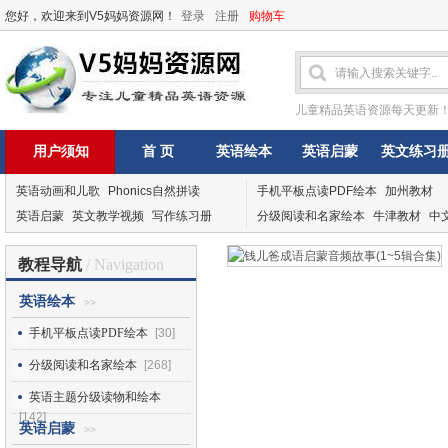
您好，欢迎来到V5妈妈资源网！
登录
注册
购物车
儿童精品英语资源每天更新
用户须知
首 页
英语绘本
英语启蒙
英文练习
英语动画和儿歌
Phonics自然拼读
手机平板点读PDF绘本
加州教材
英语启蒙
英文教学视频
写作练习册
分级阅读和名家绘本
牛津教材
中
教程导航
/ Navigation
英语绘本
>>
手机平板点读PDF绘本
[30]
分级阅读和名家绘本
[268]
英语主题分级读物和绘本
[142]
英语启蒙
>>