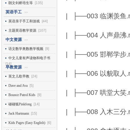
朗文剑桥培生等
[135]
英语手工
>>
| ├──003 临渊羡鱼.m
英语亲子手工和游戏
[44]
主题英语教学资源
[107]
| ├──004 人声鼎沸.m
中文资源
>>
语文数学奥数教学视频
[9]
| ├──005 邯郸学步.m
中文儿童有声读物和电子书
[14]
早教资源
>>
| ├──006 以貌取人.m
英文儿歌早教
[24]
Dave and Ava
[5]
| ├──007 哄堂大笑.m
Bounce Patrol Kids
[9]
碰碰狐Pinkfong
[14]
| ├──008 入木三分.m
Jack Hartmann
[15]
Kids Pages (Easy English)
[6]