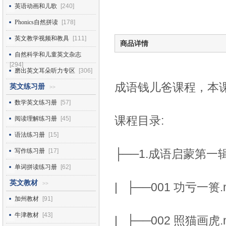
英语动画和儿歌
[240]
Phonics自然拼读
[178]
英文教学视频和教具
[111]
商品详情
自然科学和儿童英文杂志
[294]
磨出英文耳朵听力专区
[306]
成语钱儿爸课程，本课
英文练习册
>>
数学英文练习册
[57]
课程目录:
阅读理解练习册
[45]
语法练习册
[15]
写作练习册
[17]
├──1.成语启蒙第一
单词拼读练习册
[62]
英文教材
>>
| ├──001 功亏一篑.m
加州教材
[91]
牛津教材
[43]
| ├──002 照猫画虎.m