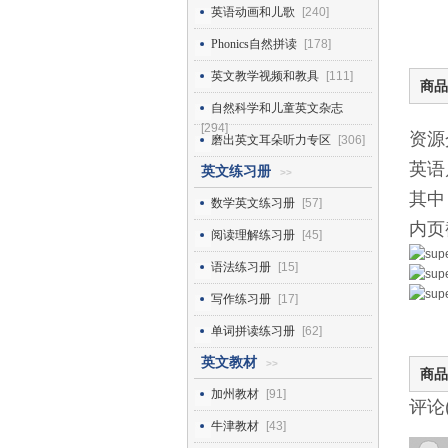
英语动画和儿歌
[240]
Phonics自然拼读
[178]
英文教学视频和教具
[111]
商品
自然科学和儿童英文杂志
[294]
资源
磨出英文耳朵听力专区
[306]
英语启
英文练习册
>>
其中
数学英文练习册
[57]
内页
阅读理解练习册
[45]
语法练习册
[15]
写作练习册
[17]
单词拼读练习册
[62]
英文教材
>>
商品
加州教材
[91]
评论
牛津教材
[43]