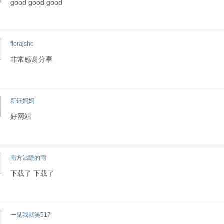
good good good
florajshc
非常感谢分享
新钰妈妈
好网站
南方沾睫的雨
下载了 下载了
一见我就笑517