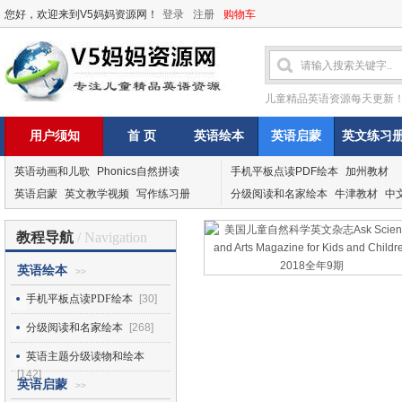
您好，欢迎来到V5妈妈资源网！
登录
注册
购物车
儿童精品英语资源每天更新
用户须知
首 页
英语绘本
英语启蒙
英文练习
英语动画和儿歌
Phonics自然拼读
手机平板点读PDF绘本
加州教材
英语启蒙
英文教学视频
写作练习册
分级阅读和名家绘本
牛津教材
中
教程导航
/ Navigation
英语绘本
>>
手机平板点读PDF绘本
[30]
分级阅读和名家绘本
[268]
英语主题分级读物和绘本
[142]
英语启蒙
>>