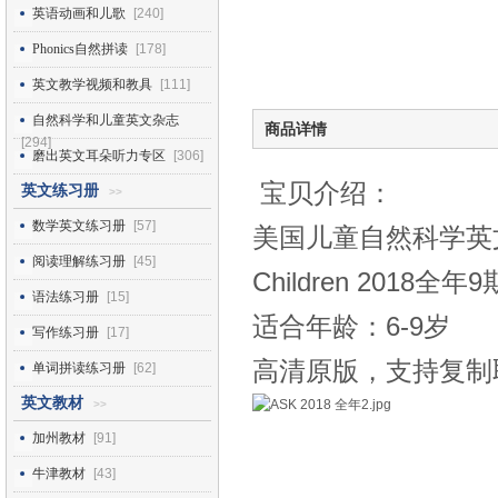
英语动画和儿歌
[240]
Phonics自然拼读
[178]
英文教学视频和教具
[111]
自然科学和儿童英文杂志
商品详情
[294]
磨出英文耳朵听力专区
[306]
宝贝介绍：
英文练习册
>>
数学英文练习册
[57]
美国儿童自然科学英文杂志Ask
阅读理解练习册
[45]
Children 2018全年9
语法练习册
[15]
适合年龄：6-9岁
写作练习册
[17]
高清原版，支持复制
单词拼读练习册
[62]
英文教材
>>
加州教材
[91]
牛津教材
[43]