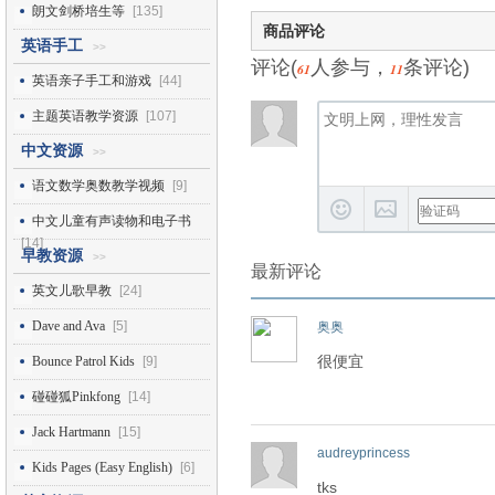
朗文剑桥培生等
[135]
商品评论
英语手工
>>
评论(
人参与，
条评论)
61
11
英语亲子手工和游戏
[44]
主题英语教学资源
[107]
中文资源
>>
语文数学奥数教学视频
[9]
中文儿童有声读物和电子书
[14]
早教资源
>>
最新评论
英文儿歌早教
[24]
Dave and Ava
[5]
奥奥
很便宜
Bounce Patrol Kids
[9]
碰碰狐Pinkfong
[14]
Jack Hartmann
[15]
audreyprincess
Kids Pages (Easy English)
[6]
tks