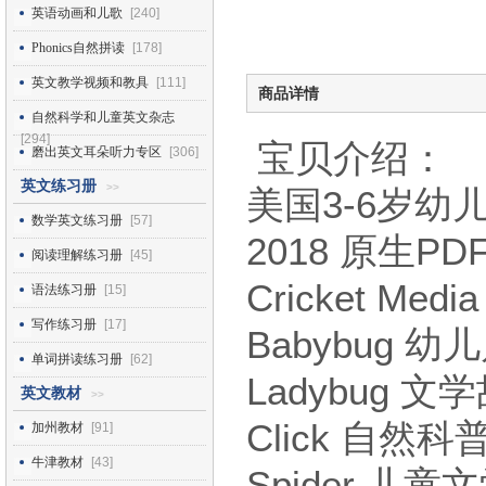
英语动画和儿歌
[240]
Phonics自然拼读
[178]
英文教学视频和教具
[111]
商品详情
自然科学和儿童英文杂志
[294]
宝贝介绍：
磨出英文耳朵听力专区
[306]
英文练习册
>>
美国3-6岁幼儿文
数学英文练习册
[57]
2018 原生P
阅读理解练习册
[45]
Cricket M
语法练习册
[15]
写作练习册
[17]
Babybug 幼
单词拼读练习册
[62]
Ladybug 文
英文教材
>>
Click 自然科普
加州教材
[91]
牛津教材
[43]
Spider 儿