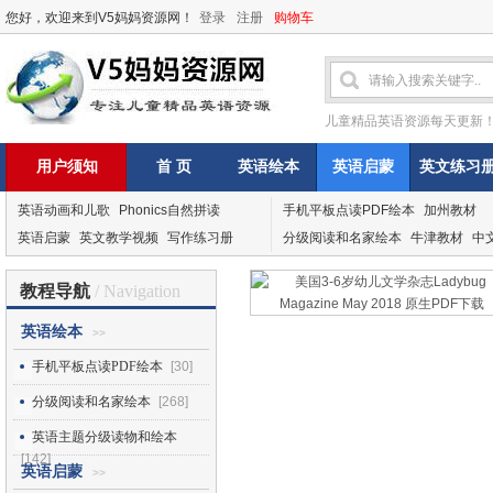
您好，欢迎来到V5妈妈资源网！
登录
注册
购物车
儿童精品英语资源每天更新
用户须知
首 页
英语绘本
英语启蒙
英文练习
英语动画和儿歌
Phonics自然拼读
手机平板点读PDF绘本
加州教材
英语启蒙
英文教学视频
写作练习册
分级阅读和名家绘本
牛津教材
中
教程导航
/ Navigation
英语绘本
>>
手机平板点读PDF绘本
[30]
分级阅读和名家绘本
[268]
英语主题分级读物和绘本
[142]
英语启蒙
>>