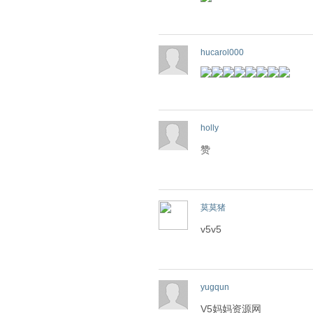
hucarol000
holly
赞
莫莫猪
v5v5
yugqun
V5妈妈资源网