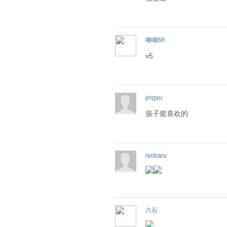
嘟嘟88
v5
jingyu
孩子挺喜欢的
ryobaru
六石