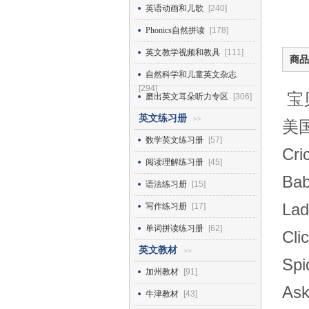
英语动画和儿歌
[240]
Phonics自然拼读
[178]
英文教学视频和教具
[111]
商品
自然科学和儿童英文杂志
[294]
宝
磨出英文耳朵听力专区
[306]
英文练习册
>>
美国
数学英文练习册
[57]
Cr
阅读理解练习册
[45]
Ba
语法练习册
[15]
La
写作练习册
[17]
单词拼读练习册
[62]
Cl
英文教材
>>
Sp
加州教材
[91]
As
牛津教材
[43]