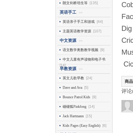
Co
朗文剑桥培生等
[135]
英语手工
>>
Fa
英语亲子手工和游戏
[44]
Di
主题英语教学资源
[107]
Cr
中文资源
>>
语文数学奥数教学视频
[9]
Mu
中文儿童有声读物和电子书
Ci
[14]
早教资源
>>
英文儿歌早教
[24]
商品
Dave and Ava
[5]
评论
Bounce Patrol Kids
[9]
碰碰狐Pinkfong
[14]
Jack Hartmann
[15]
Kids Pages (Easy English)
[6]