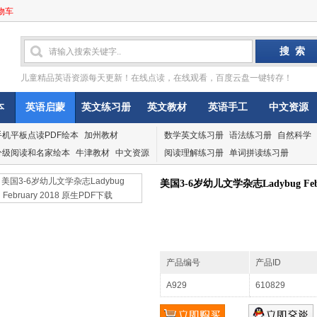
物车
儿童精品英语资源每天更新！在线点读，在线观看，百度云盘一键转存！
本
英语启蒙
英文练习册
英文教材
英语手工
中文资源
手机平板点读PDF绘本
加州教材
数学英文练习册
语法练习册
自然科学
分级阅读和名家绘本
牛津教材
中文资源
阅读理解练习册
单词拼读练习册
美国3-6岁幼儿文学杂志Ladybug Feb
产品编号
产品ID
A929
610829