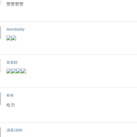
赞赞赞赞
deerdaddy
笛笛妈
有有
给力
清茶1888