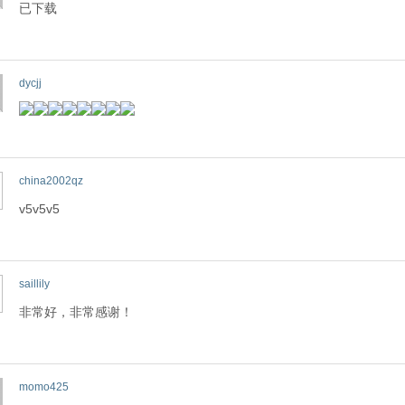
已下载
dycjj
china2002qz
v5v5v5
saillily
非常好，非常感谢！
momo425