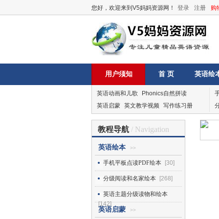
您好，欢迎来到V5妈妈资源网！
登录
注册
购
用户须知
首 页
英语绘
英语动画和儿歌
Phonics自然拼读
英语启蒙
英文教学视频
写作练习册
教程导航
/ Navigation
英语绘本
>>
手机平板点读PDF绘本
[30]
分级阅读和名家绘本
[268]
英语主题分级读物和绘本
[142]
英语启蒙
>>