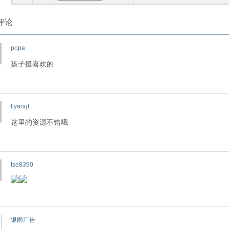
评论
popa
孩子挺喜欢的
ttyangf
这里的资源不错哦
tse8390
银雨广告