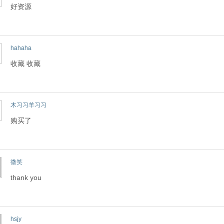
好资源
hahaha
收藏 收藏
木习习羊习习
购买了
微笑
thank you
hsjy