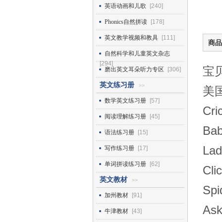
英语动画和儿歌
[240]
Phonics自然拼读
[178]
英文教学视频和教具
[111]
商品
自然科学和儿童英文杂志
[294]
宝
磨出英文耳朵听力专区
[306]
英文练习册
>>
美国
数学英文练习册
[57]
Cr
阅读理解练习册
[45]
Ba
语法练习册
[15]
La
写作练习册
[17]
单词拼读练习册
[62]
Cl
英文教材
>>
Sp
加州教材
[91]
As
牛津教材
[43]