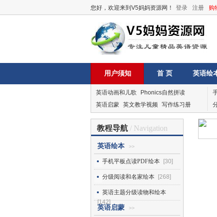
您好，欢迎来到V5妈妈资源网！
登录
注册
购
用户须知
首 页
英语绘
英语动画和儿歌
Phonics自然拼读
英语启蒙
英文教学视频
写作练习册
教程导航
/ Navigation
英语绘本
>>
手机平板点读PDF绘本
[30]
分级阅读和名家绘本
[268]
英语主题分级读物和绘本
[142]
英语启蒙
>>