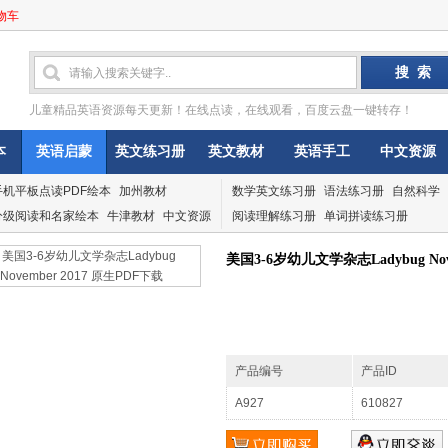
物车
儿童精品英语资源每天更新！在线点读，在线观看，百度云盘一键转存！
本
英语启蒙
英文练习册
英文教材
英语手工
中文资源
手机平板点读PDF绘本
加州教材
数学英文练习册
语法练习册
自然科学
分级阅读和名家绘本
牛津教材
中文资源
阅读理解练习册
单词拼读练习册
美国3-6岁幼儿文学杂志Ladybug Nov
产品编号
产品ID
A927
610827