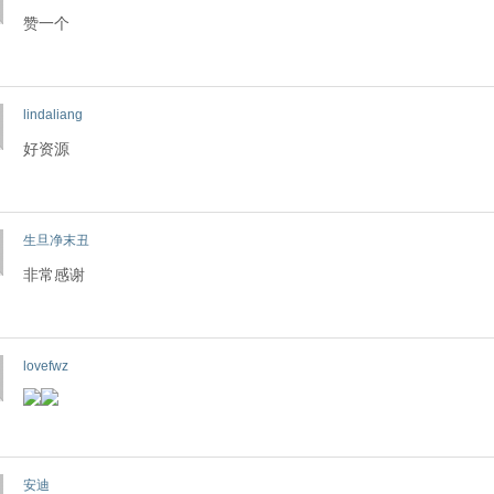
赞一个
lindaliang
好资源
生旦净末丑
非常感谢
lovefwz
安迪