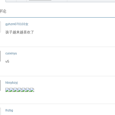
评论
gyhzm070103女
孩子越来越喜欢了
cuixinyu
v5
hbsybzyj
lhzbg