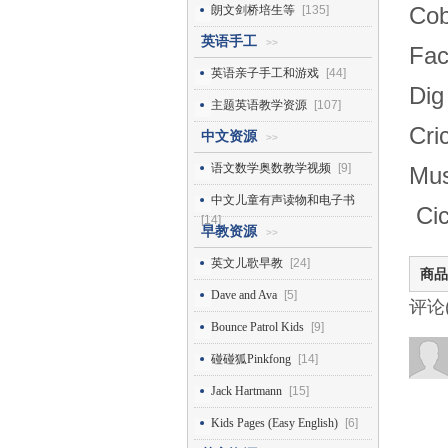
Co
朗文剑桥培生等
[135]
英语手工
>>
Fa
英语亲子手工和游戏
[44]
Di
主题英语教学资源
[107]
Cr
中文资源
>>
语文数学奥数教学视频
[9]
Mu
中文儿童有声读物和电子书
Ci
[14]
早教资源
>>
英文儿歌早教
[24]
商品
Dave and Ava
[5]
评论
Bounce Patrol Kids
[9]
碰碰狐Pinkfong
[14]
Jack Hartmann
[15]
Kids Pages (Easy English)
[6]