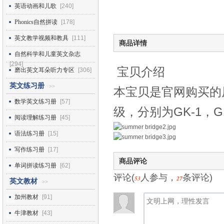
英语动画和儿歌
[240]
Phonics自然拼读
[178]
英文教学视频和教具
[111]
商品详情
自然科学和儿童英文杂志
[294]
宝贝介绍
磨出英文耳朵听力专区
[306]
英文练习册
>>
本宝贝是官网购买的
数学英文练习册
[57]
级，分别为GK-1，G1-
阅读理解练习册
[45]
语法练习册
[15]
写作练习册
[17]
商品评论
单词拼读练习册
[62]
评论(
人参与，
条评论)
53
27
英文教材
>>
加州教材
[91]
牛津教材
[43]