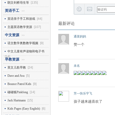
朗文剑桥培生等
[135]
英语手工
>>
英语亲子手工和游戏
[44]
最新评论
主题英语教学资源
[107]
中文资源
>>
通菜妈妈
语文数学奥数教学视频
[9]
赞一个
中文儿童有声读物和电子书
[14]
早教资源
>>
未名
英文儿歌早教
[24]
Dave and Ava
[5]
Bounce Patrol Kids
[9]
碰碰狐Pinkfong
[14]
芳—快乐宇飞
Jack Hartmann
[15]
孩子越来越喜欢了
Kids Pages (Easy English)
[6]