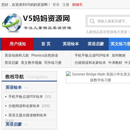
您好，欢迎来到V5妈妈资源网！
登录
注册
购物车
儿童精品英语资源每天更新
用户须知
首 页
英语绘本
英语启蒙
英文练习
英语动画和儿歌
Phonics自然拼读
手机平板点读PDF绘本
加州教材
英语启蒙
英文教学视频
写作练习册
分级阅读和名家绘本
牛津教材
中
教程导航
/ Navigation
英语绘本
>>
手机平板点读PDF绘本
[30]
分级阅读和名家绘本
[268]
英语主题分级读物和绘本
[142]
英语启蒙
>>