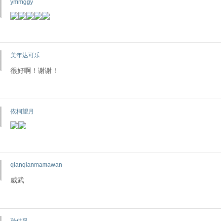
ymmggy
美年达可乐
很好啊！谢谢！
依桐望月
qianqianmamawan
威武