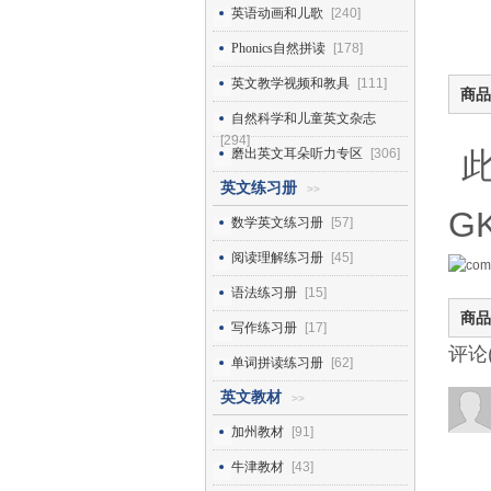
英语动画和儿歌
[240]
Phonics自然拼读
[178]
英文教学视频和教具
[111]
商品
自然科学和儿童英文杂志
[294]
磨出英文耳朵听力专区
[306]
此
英文练习册
>>
G
数学英文练习册
[57]
阅读理解练习册
[45]
语法练习册
[15]
商品
写作练习册
[17]
评论
单词拼读练习册
[62]
英文教材
>>
加州教材
[91]
牛津教材
[43]