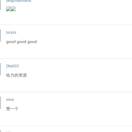
tangchaomama
lucyss
good good good
Qiqi422
给力的资源
xxna
赞一个