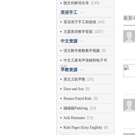
朗文剑桥培生等
[135]
英语手工
>>
最新
英语亲子手工和游戏
[44]
主题英语教学资源
[107]
中文资源
>>
语文数学奥数教学视频
[9]
中文儿童有声读物和电子书
[14]
早教资源
>>
英文儿歌早教
[24]
Dave and Ava
[5]
Bounce Patrol Kids
[9]
碰碰狐Pinkfong
[14]
Jack Hartmann
[15]
Kids Pages (Easy English)
[6]