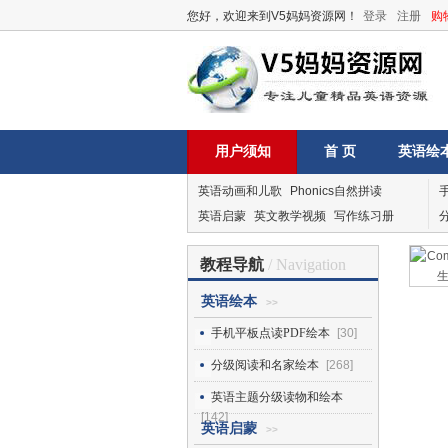
您好，欢迎来到V5妈妈资源网！
登录
注册
购
用户须知
首 页
英语绘
英语动画和儿歌
Phonics自然拼读
英语启蒙
英文教学视频
写作练习册
教程导航
/ Navigation
英语绘本
>>
手机平板点读PDF绘本
[30]
分级阅读和名家绘本
[268]
英语主题分级读物和绘本
[142]
英语启蒙
>>