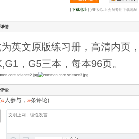
[
下载地址
]
[VIP及以上会员专用下载地
详情
为英文原版练习册，高清内页
K,G1，G5三本，每本96页。
评论
(
人参与，
条评论)
61
29