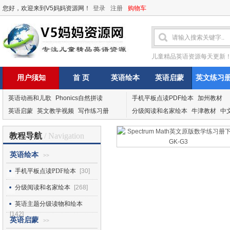
您好，欢迎来到V5妈妈资源网！
登录
注册
购物车
儿童精品英语资源每天更新
用户须知
首 页
英语绘本
英语启蒙
英文练习
英语动画和儿歌
Phonics自然拼读
手机平板点读PDF绘本
加州教材
英语启蒙
英文教学视频
写作练习册
分级阅读和名家绘本
牛津教材
中
教程导航
/ Navigation
英语绘本
>>
手机平板点读PDF绘本
[30]
分级阅读和名家绘本
[268]
英语主题分级读物和绘本
[142]
英语启蒙
>>