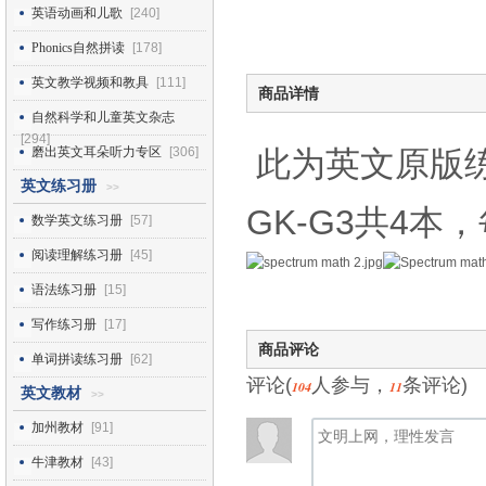
英语动画和儿歌
[240]
Phonics自然拼读
[178]
英文教学视频和教具
[111]
商品详情
自然科学和儿童英文杂志
[294]
磨出英文耳朵听力专区
[306]
此为英文原版
英文练习册
>>
GK-G3共4本
数学英文练习册
[57]
阅读理解练习册
[45]
语法练习册
[15]
写作练习册
[17]
商品评论
单词拼读练习册
[62]
评论(
人参与，
条评论)
104
11
英文教材
>>
加州教材
[91]
牛津教材
[43]