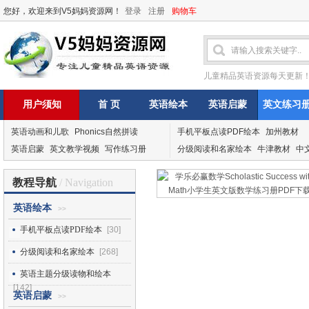
您好，欢迎来到V5妈妈资源网！
登录
注册
购物车
儿童精品英语资源每天更新
用户须知
首 页
英语绘本
英语启蒙
英文练习
英语动画和儿歌
Phonics自然拼读
手机平板点读PDF绘本
加州教材
英语启蒙
英文教学视频
写作练习册
分级阅读和名家绘本
牛津教材
中
教程导航
/ Navigation
英语绘本
>>
手机平板点读PDF绘本
[30]
分级阅读和名家绘本
[268]
英语主题分级读物和绘本
[142]
英语启蒙
>>