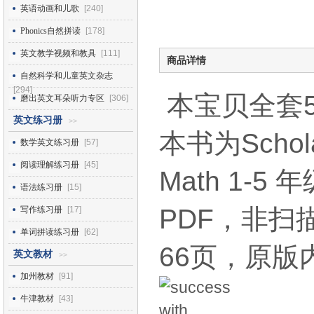
英语动画和儿歌
[240]
Phonics自然拼读
[178]
英文教学视频和教具
[111]
商品详情
自然科学和儿童英文杂志
[294]
本宝贝全套5
磨出英文耳朵听力专区
[306]
英文练习册
>>
本书为Schola
数学英文练习册
[57]
阅读理解练习册
[45]
Math 1-
语法练习册
[15]
PDF，非
写作练习册
[17]
单词拼读练习册
[62]
66页，原版
英文教材
>>
加州教材
[91]
牛津教材
[43]