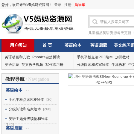
您好，欢迎来到V5妈妈资源网！
登录
注册
购物车
儿童精品英语资源每天更新
用户须知
首 页
英语绘本
英语启蒙
英文练习
英语动画和儿歌
Phonics自然拼读
手机平板点读PDF绘本
加州教材
英语启蒙
英文教学视频
写作练习册
分级阅读和名家绘本
牛津教材
中
教程导航
/ Navigation
英语绘本
>>
手机平板点读PDF绘本
[30]
分级阅读和名家绘本
[268]
英语主题分级读物和绘本
[142]
英语启蒙
>>