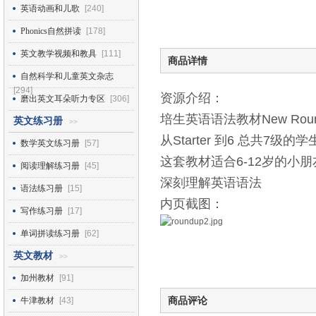
英语动画和儿歌
[240]
Phonics自然拼读
[178]
英文教学视频和教具
[111]
商品详情
自然科学和儿童英文杂志
[294]
资源介绍：
磨出英文耳朵听力专区
[306]
培生英语语法教材New Round
英文练习册
>>
从Starter 到6 总共
数学英文练习册
[57]
这套教材适合6-12岁的
阅读理解练习册
[45]
深刻理解英语语法
语法练习册
[15]
内页截图：
写作练习册
[17]
单词拼读练习册
[62]
英文教材
>>
加州教材
[91]
商品评论
牛津教材
[43]