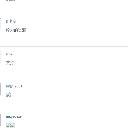
如梦令
给力的资源
xmy
支持
mgy_2001
rtrt43534kl8