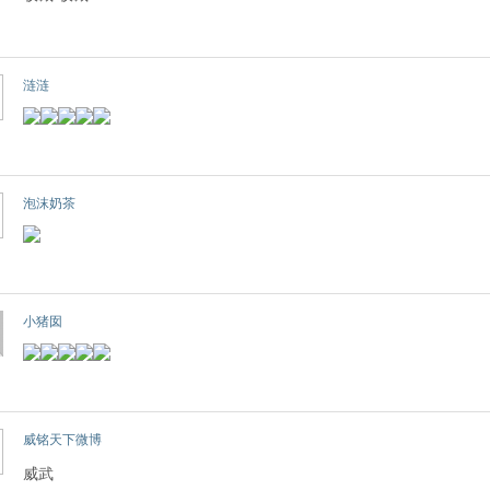
涟涟
泡沫奶茶
小猪囡
威铭天下微博
威武