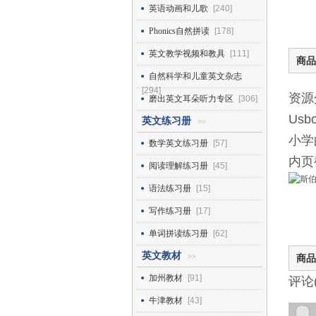
英语动画和儿歌
[240]
Phonics自然拼读
[178]
英文教学视频和教具
[111]
商品
自然科学和儿童英文杂志
[294]
资源
磨出英文耳朵听力专区
[306]
Usb
英文练习册
>>
小学
数学英文练习册
[57]
内页
阅读理解练习册
[45]
语法练习册
[15]
写作练习册
[17]
单词拼读练习册
[62]
英文教材
>>
商品
加州教材
[91]
评论
牛津教材
[43]