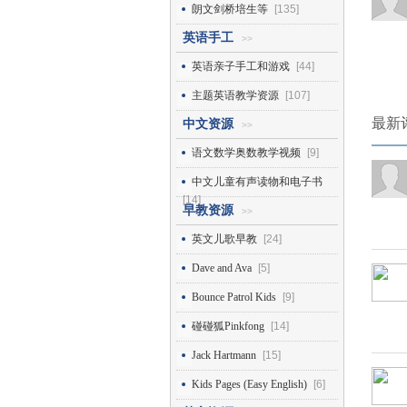
朗文剑桥培生等
[135]
英语手工
>>
英语亲子手工和游戏
[44]
主题英语教学资源
[107]
最新
中文资源
>>
语文数学奥数教学视频
[9]
中文儿童有声读物和电子书
[14]
早教资源
>>
英文儿歌早教
[24]
Dave and Ava
[5]
Bounce Patrol Kids
[9]
碰碰狐Pinkfong
[14]
Jack Hartmann
[15]
Kids Pages (Easy English)
[6]