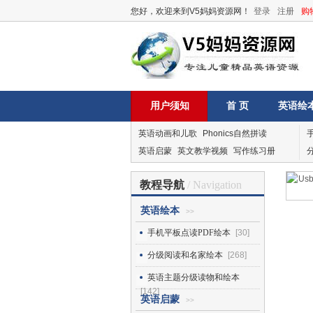
您好，欢迎来到V5妈妈资源网！
登录
注册
购
用户须知
首 页
英语绘
英语动画和儿歌
Phonics自然拼读
英语启蒙
英文教学视频
写作练习册
教程导航
/ Navigation
英语绘本
>>
手机平板点读PDF绘本
[30]
分级阅读和名家绘本
[268]
英语主题分级读物和绘本
[142]
英语启蒙
>>