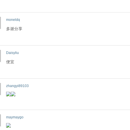
moneldq
多谢分享
Daisyliu
便宜
zhangyi89103
maymaygo