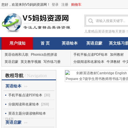
您好，欢迎来到V5妈妈资源网！
登录
注册
购物车
儿童精品英语资源每天更新
用户须知
首 页
英语绘本
英语启蒙
英文练习
英语动画和儿歌
Phonics自然拼读
手机平板点读PDF绘本
加州教材
英语启蒙
英文教学视频
写作练习册
分级阅读和名家绘本
牛津教材
中
教程导航
/ Navigation
英语绘本
>>
手机平板点读PDF绘本
[30]
分级阅读和名家绘本
[268]
英语主题分级读物和绘本
[142]
英语启蒙
>>