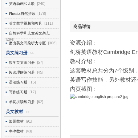
英语动画和儿歌
[240]
Phonics自然拼读
[178]
英文教学视频和教具
[111]
商品详情
自然科学和儿童英文杂志
[294]
资源介绍：
磨出英文耳朵听力专区
[306]
剑桥英语教材Cambridge E
英文练习册
>>
教材介绍：
数学英文练习册
[57]
这套教材总共分为7个级别
阅读理解练习册
[45]
英语写作技能，另外教材还
语法练习册
[15]
内页截图：
写作练习册
[17]
单词拼读练习册
[62]
英文教材
>>
加州教材
[91]
牛津教材
[43]