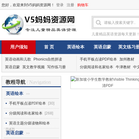
您好，欢迎来到V5妈妈资源网！
登录
注册
购物车
儿童精品英语资源每天更新
用户须知
首 页
英语绘本
英语启蒙
英文练习
英语动画和儿歌
Phonics自然拼读
手机平板点读PDF绘本
加州教材
英语启蒙
英文教学视频
写作练习册
分级阅读和名家绘本
牛津教材
中
教程导航
/ Navigation
英语绘本
>>
手机平板点读PDF绘本
[30]
分级阅读和名家绘本
[268]
英语主题分级读物和绘本
[142]
英语启蒙
>>