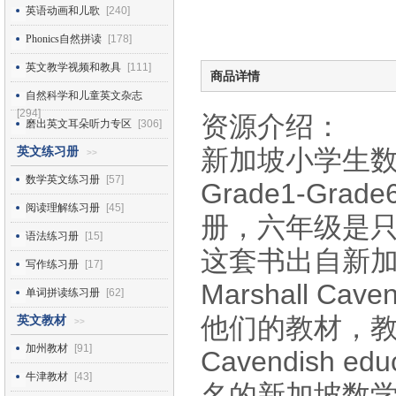
英语动画和儿歌
[240]
Phonics自然拼读
[178]
英文教学视频和教具
[111]
商品详情
自然科学和儿童英文杂志
[294]
资源介绍：
磨出英文耳朵听力专区
[306]
新加坡小学生数学教材
英文练习册
>>
数学英文练习册
[57]
Grade1-Gr
阅读理解练习册
[45]
册，六年级是只
语法练习册
[15]
这套书出自新
写作练习册
[17]
Marshall Ca
单词拼读练习册
[62]
他们的教材，教材
英文教材
>>
加州教材
[91]
Cavendish
牛津教材
[43]
名的新加坡数