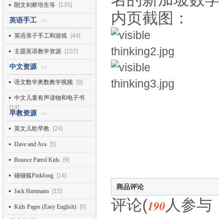
朗文剑桥培生等
[135]
内页截图：
英语手工
>>
英语亲子手工和游戏
[44]
主题英语教学资源
[107]
中文资源
>>
语文数学奥数教学视频
[9]
中文儿童有声读物和电子书
[14]
早教资源
>>
英文儿歌早教
[24]
Dave and Ava
[5]
Bounce Patrol Kids
[9]
碰碰狐Pinkfong
[14]
商品评论
Jack Hartmann
[15]
评论(
人参与
190
Kids Pages (Easy English)
[6]