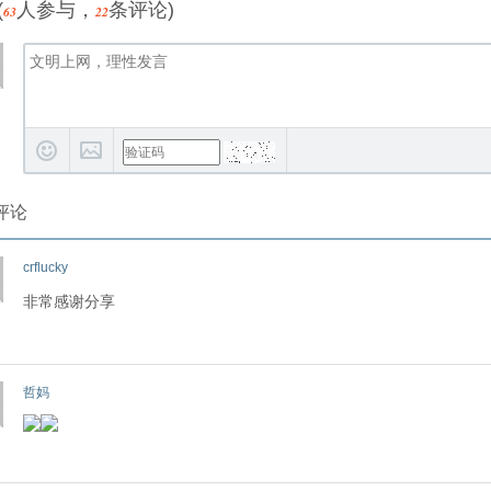
(
人参与，
条评论)
63
22
评论
crflucky
非常感谢分享
哲妈