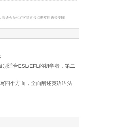
址，普通会员和游客请直接点击立即购买按钮]
F
级别适合ESL/EFL的初学者，第二
写四个方面，全面阐述英语语法