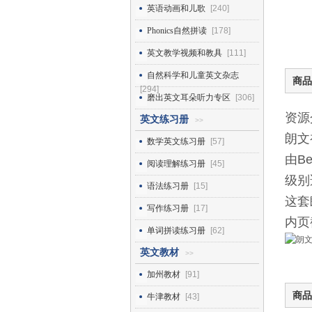
英语动画和儿歌
[240]
Phonics自然拼读
[178]
英文教学视频和教具
[111]
自然科学和儿童英文杂志
商品
[294]
磨出英文耳朵听力专区
[306]
资源
英文练习册
>>
朗文初
数学英文练习册
[57]
由B
阅读理解练习册
[45]
级别
语法练习册
[15]
这套
写作练习册
[17]
内页
单词拼读练习册
[62]
英文教材
>>
加州教材
[91]
商品
牛津教材
[43]