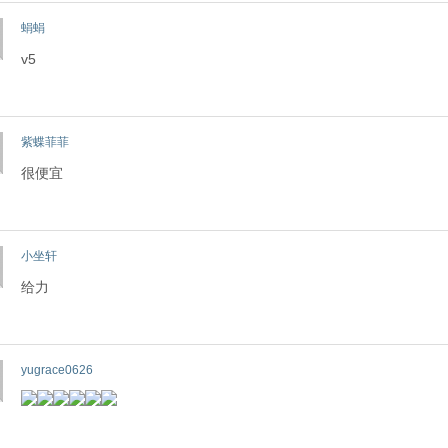
蜎蜎
v5
紫蝶菲菲
很便宜
小坐轩
给力
yugrace0626