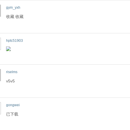
gym_yxh
收藏 收藏
hptc51903
riselms
v5v5
gongwei
已下载