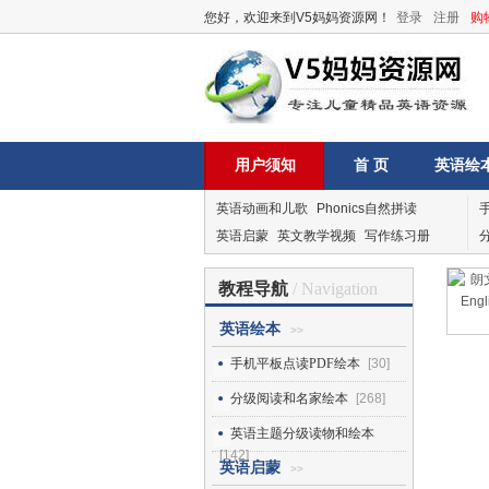
您好，欢迎来到V5妈妈资源网！
登录
注册
购
用户须知
首 页
英语绘
英语动画和儿歌
Phonics自然拼读
英语启蒙
英文教学视频
写作练习册
教程导航
/ Navigation
英语绘本
>>
手机平板点读PDF绘本
[30]
分级阅读和名家绘本
[268]
英语主题分级读物和绘本
[142]
英语启蒙
>>