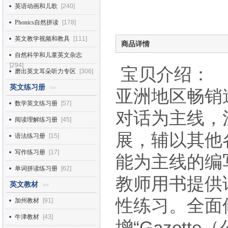
英语动画和儿歌
[240]
Phonics自然拼读
[178]
英文教学视频和教具
[111]
商品详情
自然科学和儿童英文杂志
[294]
宝贝介绍：
磨出英文耳朵听力专区
[306]
英文练习册
>>
亚洲地区畅销
数学英文练习册
[57]
对话为主线，
阅读理解练习册
[45]
展，辅以其他
语法练习册
[15]
写作练习册
[17]
能为主线的编
单词拼读练习册
[62]
教师用书提供
英文教材
>>
性练习。全面
加州教材
[91]
牛津教材
[43]
增“Gazet