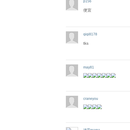
p156
便宜
qiqi8178
tks
may81
craneyou