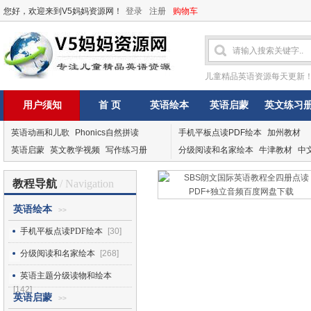
您好，欢迎来到V5妈妈资源网！
登录
注册
购物车
儿童精品英语资源每天更新
用户须知
首 页
英语绘本
英语启蒙
英文练习
英语动画和儿歌
Phonics自然拼读
手机平板点读PDF绘本
加州教材
英语启蒙
英文教学视频
写作练习册
分级阅读和名家绘本
牛津教材
中
教程导航
/ Navigation
英语绘本
>>
手机平板点读PDF绘本
[30]
分级阅读和名家绘本
[268]
英语主题分级读物和绘本
[142]
英语启蒙
>>