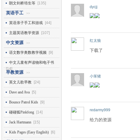
朗文剑桥培生等
[135]
dycjj
英语手工
>>
英语亲子手工和游戏
[44]
主题英语教学资源
[107]
红太狼
中文资源
>>
下载了
语文数学奥数教学视频
[9]
中文儿童有声读物和电子书
[14]
早教资源
>>
小笨猪
英文儿歌早教
[24]
Dave and Ava
[5]
Bounce Patrol Kids
[9]
redarmy999
碰碰狐Pinkfong
[14]
给力的资源
Jack Hartmann
[15]
Kids Pages (Easy English)
[6]