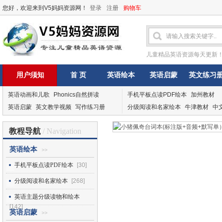
您好，欢迎来到V5妈妈资源网！
登录
注册
购物车
儿童精品英语资源每天更新
用户须知
首 页
英语绘本
英语启蒙
英文练习
英语动画和儿歌
Phonics自然拼读
手机平板点读PDF绘本
加州教材
英语启蒙
英文教学视频
写作练习册
分级阅读和名家绘本
牛津教材
中
教程导航
/ Navigation
英语绘本
>>
手机平板点读PDF绘本
[30]
分级阅读和名家绘本
[268]
英语主题分级读物和绘本
[142]
英语启蒙
>>