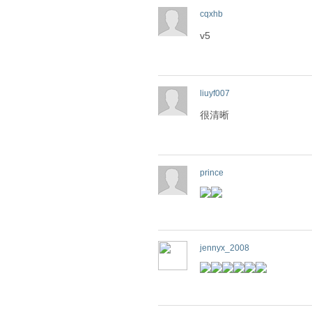
cqxhb
v5
liuyf007
很清晰
prince
jennyx_2008