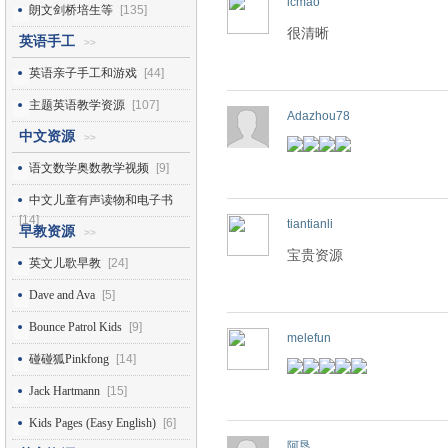
lcmao
朗文剑桥培生等
[135]
很清晰
英语手工
>>
英语亲子手工和游戏
[44]
主题英语教学资源
[107]
Adazhou78
中文资源
>>
语文数学奥数教学视频
[9]
中文儿童有声读物和电子书
[14]
tiantianli
早教资源
>>
宝贵资源
英文儿歌早教
[24]
Dave and Ava
[5]
Bounce Patrol Kids
[9]
melefun
碰碰狐Pinkfong
[14]
Jack Hartmann
[15]
Kids Pages (Easy English)
[6]
阿恳