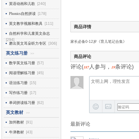
英语动画和儿歌
[240]
Phonics自然拼读
[178]
英文教学视频和教具
[111]
商品详情
自然科学和儿童英文杂志
[294]
家长必备0-12岁《育儿笔记合集》
磨出英文耳朵听力专区
[306]
英文练习册
>>
商品评论
数学英文练习册
[57]
评论(
人参与，
条评论)
187
19
阅读理解练习册
[45]
语法练习册
[15]
写作练习册
[17]
单词拼读练习册
[62]
英文教材
>>
加州教材
[91]
最新评论
牛津教材
[43]