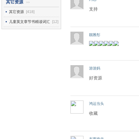
其它资源
>>
支持
其它资源
[418]
儿童英文章节书精读词汇
[12]
靓雅彤
游游妈
好资源
鸿运当头
收藏