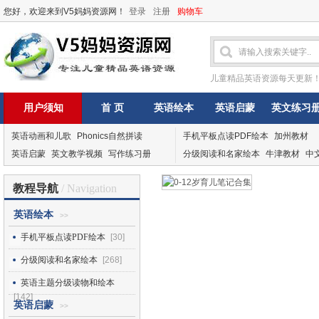
您好，欢迎来到V5妈妈资源网！
登录
注册
购物车
儿童精品英语资源每天更新
用户须知
首 页
英语绘本
英语启蒙
英文练习
英语动画和儿歌
Phonics自然拼读
手机平板点读PDF绘本
加州教材
英语启蒙
英文教学视频
写作练习册
分级阅读和名家绘本
牛津教材
中
教程导航
/ Navigation
英语绘本
>>
手机平板点读PDF绘本
[30]
分级阅读和名家绘本
[268]
英语主题分级读物和绘本
[142]
英语启蒙
>>