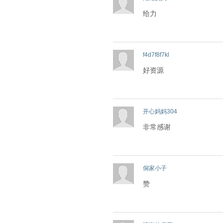
给力
f4d7f8f7kl
好资源
开心妈妈304
非常感谢
侗家小子
赞