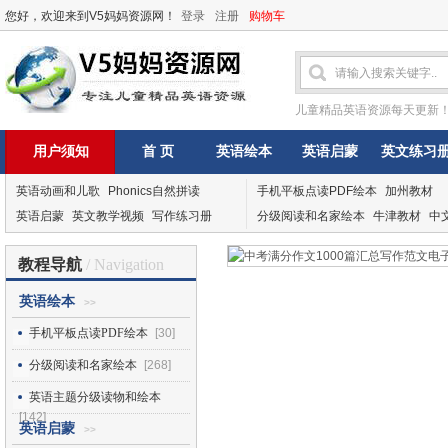
您好，欢迎来到V5妈妈资源网！
登录
注册
购物车
儿童精品英语资源每天更新
用户须知
首 页
英语绘本
英语启蒙
英文练习
英语动画和儿歌
Phonics自然拼读
手机平板点读PDF绘本
加州教材
英语启蒙
英文教学视频
写作练习册
分级阅读和名家绘本
牛津教材
中
教程导航
/ Navigation
英语绘本
>>
手机平板点读PDF绘本
[30]
分级阅读和名家绘本
[268]
英语主题分级读物和绘本
[142]
英语启蒙
>>