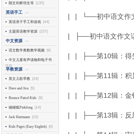
朗文剑桥培生等
[135]
英语手工
>>
| | └──初中语文作
英语亲子手工和游戏
[44]
主题英语教学资源
[107]
| ├──初中语文作
中文资源
>>
语文数学奥数教学视频
[9]
| | ├──第10辑：得
中文儿童有声读物和电子书
[14]
早教资源
>>
| | ├──第11辑：
英文儿歌早教
[24]
Dave and Ava
[5]
| | ├──第12辑：
Bounce Patrol Kids
[9]
碰碰狐Pinkfong
[14]
| | ├──第13辑：反
Jack Hartmann
[15]
Kids Pages (Easy English)
[6]