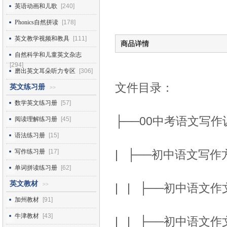
英语动画和儿歌
[240]
Phonics自然拼读
[178]
英文教学视频和教具
[111]
商品详情
自然科学和儿童英文杂志
[294]
磨出英文耳朵听力专区
[306]
文件目录：
英文练习册
>>
数学英文练习册
[57]
├──00中考语文写
阅读理解练习册
[45]
语法练习册
[15]
写作练习册
[17]
| ├──初中语文写
单词拼读练习册
[62]
英文教材
>>
| | ├──初中语文作
加州教材
[91]
牛津教材
[43]
| | ├──初中语文作