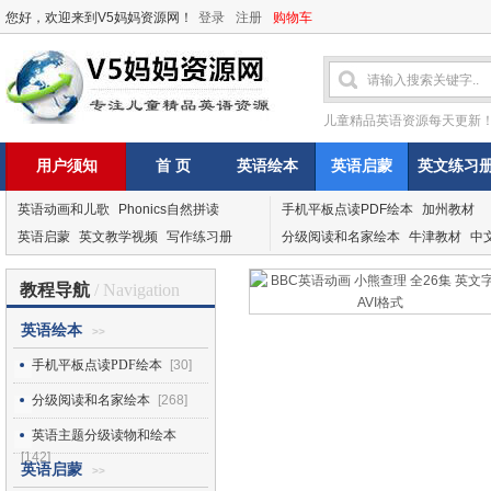
您好，欢迎来到V5妈妈资源网！
登录
注册
购物车
儿童精品英语资源每天更新
用户须知
首 页
英语绘本
英语启蒙
英文练习
英语动画和儿歌
Phonics自然拼读
手机平板点读PDF绘本
加州教材
英语启蒙
英文教学视频
写作练习册
分级阅读和名家绘本
牛津教材
中
教程导航
/ Navigation
英语绘本
>>
手机平板点读PDF绘本
[30]
分级阅读和名家绘本
[268]
英语主题分级读物和绘本
[142]
英语启蒙
>>