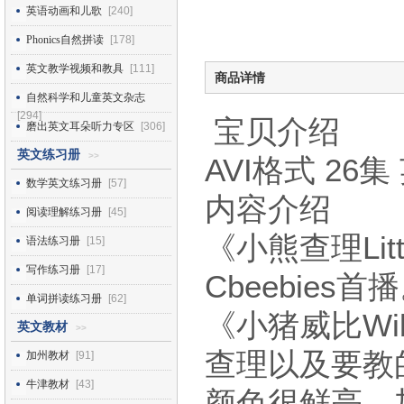
英语动画和儿歌
[240]
Phonics自然拼读
[178]
英文教学视频和教具
[111]
商品详情
自然科学和儿童英文杂志
[294]
宝贝介绍
磨出英文耳朵听力专区
[306]
英文练习册
>>
AVI格式 26
数学英文练习册
[57]
内容介绍
阅读理解练习册
[45]
《小熊查理Litt
语法练习册
[15]
写作练习册
[17]
Cbeebie
单词拼读练习册
[62]
《小猪威比Wi
英文教材
>>
查理以及要教
加州教材
[91]
牛津教材
[43]
颜色很鲜亮，