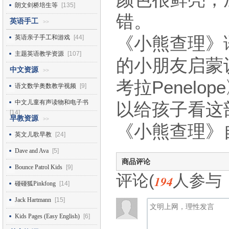
朗文剑桥培生等
[135]
错。
英语手工
>>
《小熊查理》
英语亲子手工和游戏
[44]
主题英语教学资源
[107]
的小朋友启蒙
中文资源
>>
考拉Penelo
语文数学奥数教学视频
[9]
中文儿童有声读物和电子书
以给孩子看这
[14]
早教资源
>>
《小熊查理》自
英文儿歌早教
[24]
Dave and Ava
[5]
商品评论
Bounce Patrol Kids
[9]
评论(
人参与
194
碰碰狐Pinkfong
[14]
Jack Hartmann
[15]
Kids Pages (Easy English)
[6]