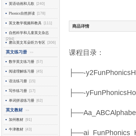
英语动画和儿歌
[240]
Phonics自然拼读
[178]
英文教学视频和教具
[111]
商品详情
自然科学和儿童英文杂志
[294]
磨出英文耳朵听力专区
[306]
课程目录：
英文练习册
>>
数学英文练习册
[57]
├──-y2FunPhonicsH
阅读理解练习册
[45]
语法练习册
[15]
写作练习册
[17]
├──-yFunPhonicsHo
单词拼读练习册
[62]
英文教材
>>
├──Aa_ABCAlphabet
加州教材
[91]
牛津教材
[43]
├──ai_FunPhonics_