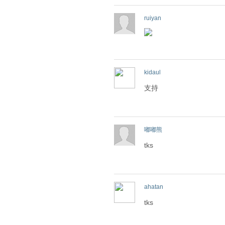
ruiyan
kidaul
支持
嘟嘟熊
tks
ahatan
tks