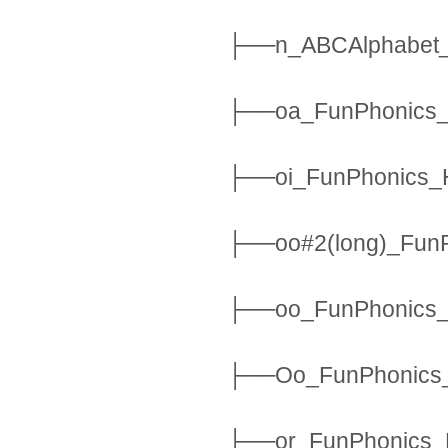
├──n_ABCAlphabet_
├──oa_FunPhonics_
├──oi_FunPhonics_
├──oo#2(long)_Fun
├──oo_FunPhonics_
├──Oo_FunPhonics_
├──or_FunPhonics_