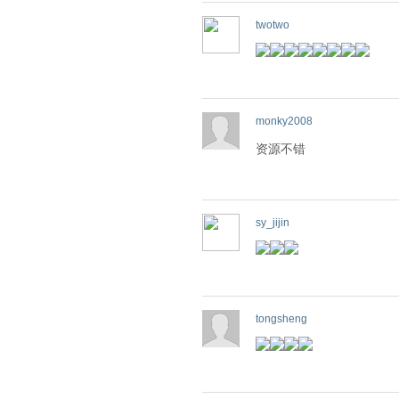
twotwo
monky2008
资源不错
sy_jijin
tongsheng