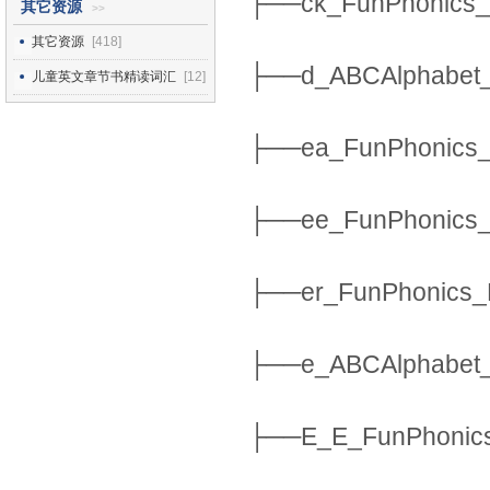
├──ck_FunPhonics_
其它资源
>>
其它资源
[418]
├──d_ABCAlphabet_
儿童英文章节书精读词汇
[12]
├──ea_FunPhonics_
├──ee_FunPhonics_
├──er_FunPhonics_
├──e_ABCAlphabet_
├──E_E_FunPhonics