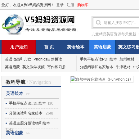
您好，欢迎来到V5妈妈资源网！
登录
注册
购物车
儿童精品英语资源每天更新
用户须知
首 页
英语绘本
英语启蒙
英文练习
英语动画和儿歌
Phonics自然拼读
手机平板点读PDF绘本
加州教材
英语启蒙
英文教学视频
写作练习册
分级阅读和名家绘本
牛津教材
中
教程导航
/ Navigation
英语绘本
>>
手机平板点读PDF绘本
[30]
分级阅读和名家绘本
[268]
英语主题分级读物和绘本
[142]
英语启蒙
>>