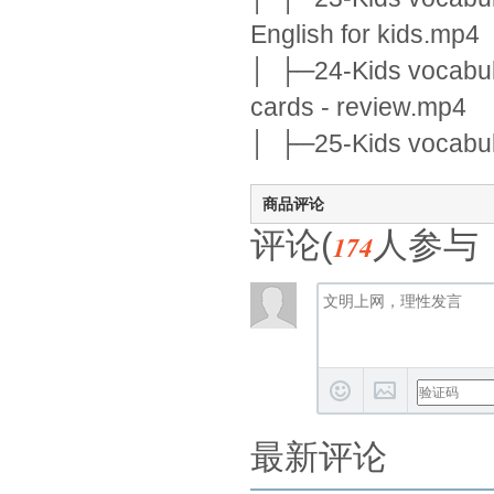
English for kids.mp4
│ ├─24-Kids vocabula
cards - review.mp4
│ ├─25-Kids vocabula
商品评论
评论(
人参与
174
最新评论