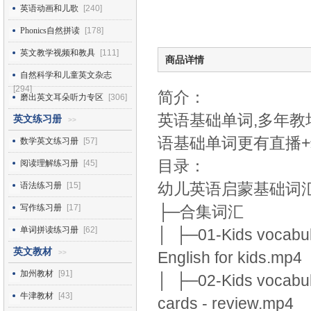
英语动画和儿歌
[240]
Phonics自然拼读
[178]
英文教学视频和教具
[111]
商品详情
自然科学和儿童英文杂志
[294]
简介：
磨出英文耳朵听力专区
[306]
英语基础单词,多年教
英文练习册
>>
语基础单词更有直播+
数学英文练习册
[57]
目录：
阅读理解练习册
[45]
幼儿英语启蒙基础词汇 Ki
语法练习册
[15]
写作练习册
[17]
├─合集词汇
单词拼读练习册
[62]
│ ├─01-Kids vocabular
英文教材
>>
English for kids.mp4
加州教材
[91]
│ ├─02-Kids vocabula
牛津教材
[43]
cards - review.mp4