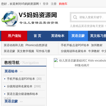
您好，欢迎来到V5妈妈资源网！
登录
注册
购物车
儿童精品英语资源每天更新
用户须知
首 页
英语绘本
英语启蒙
英文练习
英语动画和儿歌
Phonics自然拼读
手机平板点读PDF绘本
加州教材
英语启蒙
英文教学视频
写作练习册
分级阅读和名家绘本
牛津教材
中
教程导航
/ Navigation
英语绘本
>>
手机平板点读PDF绘本
[30]
分级阅读和名家绘本
[268]
英语主题分级读物和绘本
[142]
英语启蒙
>>