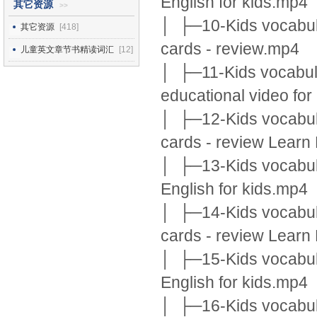
English for kids.mp4
其它资源
>>
│ ├─10-Kids vocabula
其它资源
[418]
cards - review.mp4
儿童英文章节书精读词汇
[12]
│ ├─11-Kids vocabular
educational video for
│ ├─12-Kids vocabular
cards - review Learn 
│ ├─13-Kids vocabular
English for kids.mp4
│ ├─14-Kids vocabula
cards - review Learn 
│ ├─15-Kids vocabular
English for kids.mp4
│ ├─16-Kids vocabula