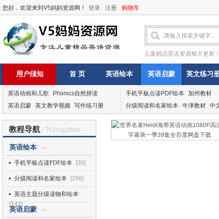
您好，欢迎来到V5妈妈资源网！
登录
注册
购物车
儿童精品英语资源每天更新
用户须知
首 页
英语绘本
英语启蒙
英文练习
英语动画和儿歌
Phonics自然拼读
手机平板点读PDF绘本
加州教材
英语启蒙
英文教学视频
写作练习册
分级阅读和名家绘本
牛津教材
中
教程导航
/ Navigation
英语绘本
>>
手机平板点读PDF绘本
[30]
分级阅读和名家绘本
[268]
英语主题分级读物和绘本
[142]
英语启蒙
>>