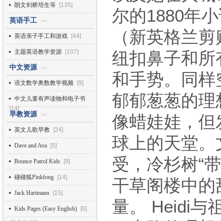
朗文剑桥培生等
[135]
尔的1880年小
英语手工
>>
（新英格兰剪贴
英语亲子手工和游戏
[44]
主题英语教学资源
[107]
纽扣鼻子和所
中文资源
>>
和手势。同样空
语文数学奥数教学视频
[9]
郁郁葱葱的理
中文儿童有声读物和电子书
[14]
早教资源
>>
像蜡娃娃，但
英文儿歌早教
[24]
球上的天堂。
Dave and Ava
[5]
受，冷杉树“带
Bounce Patrol Kids
[9]
碰碰狐Pinkfong
[14]
干草阁楼中的
Jack Hartmann
[15]
量。 Heidi
Kids Pages (Easy English)
[6]