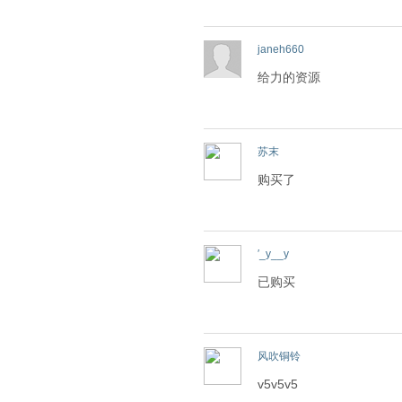
janeh660
给力的资源
苏末
购买了
′_y__y
已购买
风吹铜铃
v5v5v5