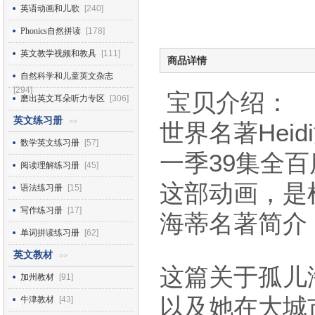
英语动画和儿歌
[240]
Phonics自然拼读
[178]
英文教学视频和教具
[111]
商品详情
自然科学和儿童英文杂志
[294]
宝贝介绍：
磨出英文耳朵听力专区
[306]
英文练习册
>>
世界名著Hei
数学英文练习册
[57]
一季39集全
阅读理解练习册
[45]
这部动画，是
语法练习册
[15]
写作练习册
[17]
海蒂名著简介
单词拼读练习册
[62]
英文教材
>>
这篇关于孤儿
加州教材
[91]
以及她在大城
牛津教材
[43]